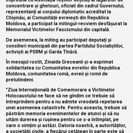
concentrare și ghetouri, oficiali din cadrul Guvernului,
reprezentanți ai corpului diplomatic acreditat la
Chișinău, ai Comunității evreiești din Republica
Moldova, a participat la mitingul-recviem desfășurat la
Memorialul Victimelor Fascismului din capitală.
De asemenea, la miting au participat deputați și
consilieri municipali din partea Partidului Socialiștilor,
activiști ai PSRM și Garda Tînără.
În mesajul rostit, Zinaida Greceanîi și-a exprimat
solidaritatea cu Comunitatea evreilor din Republica
Moldova, comunitatea romă, evreii și romii de
pretutindeni.
”Ziua Internațională de Comemorare a Victimelor
Holocaustului ne face să ne gîndim ce trebuie să
întreprindem pentru a nu admite vreodată repetarea
unei asemenea catastrofe. Pentru aceasta, trebuie să
păstrăm memoria evenimentelor de atunci și să nu
uităm durerea și rușinea pentru ce s-a întîmplat, pe
care o simțim și astăzi. Datoria noastră, a autorităților,
a societății civile, a fiecărui cetățean în parte este să