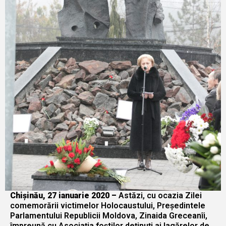
Chișinău, 27 ianuarie 2020 –
Astăzi, cu ocazia Zilei
comemorării victimelor Holocaustului, Președintele
Parlamentului Republicii Moldova, Zinaida Greceanîi,
împreună cu Asociația foștilor deținuți ai lagărelor de