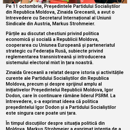
Pe 11 octombrie, Președintele Partidului Socialiștilor
din Republica Moldova, Zinaida Greceanîi, a avut o
întrevedere cu Secretarul Internațional al Uniunii
Sindicale din Austria, Markus Strohmeier.
Părțile au discutat chestiuni privind politica
economică și socială a Republicii Moldova,
cooperarea cu Uniunea Europeană și parteneriatul
strategic cu Federația Rusă, subiecte privind
reglementarea transnistreană și introducerea
sistemului electoral mixt în țara noastră.
Zinaida Greceanîi a relatat despre istoria și activitățile
curente ale Partidului Socialiștilor din Republica
Moldova, precum și despre sprijinul amplu al
inițiativelor Președintelui Republicii Moldova, Igor
Dodon, care în continuare rămâne liderul PSRM. La
întrevedere, s-a exprimat ideea că politica
președintelui Igor Dodon și a Partidului Socialiștilor
este singura care poate uni țara.
În timpul discuțiilor despre situația politică din
Moldova, Markus Strohmeier a exprimat intenția de a