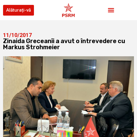
Alăturați-vă
11/10/2017
Zinaida Greceanîi a avut o întrevedere cu
Markus Strohmeier