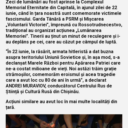
Zeci de lumânări au fost aprinse la Complexul
Memorial Eternitate din Capitală, în ajunul zilei de 22
iunie, când în țara noastră sunt comemorate victimele
fascismului. Garda Tânără a PSRM și Mișcarea
„Voluntarii Victoriei”, împreună cu Rossotrudnecestvo,
tradițional au organizat acțiunea „Lumânarea
Memoriei”. Tinerii au ținut un minut de reculegere și i-
au deplâns pe cei, care au căzut pe câmpul de luptă.
“În 22 iunie, la răsărit, armata hitleristă a dat buzna
asupra teritoriului Uniunii Sovietice și, în așa mod, s-a
declanșat Marele Război pentru Apărarea Patriei care
ne-a costat milioane de vieți. Noi astăzi trăim grație
strămoșilor, comemorăm eroismul și acea tragedie
care a avut loc cu 80 de ani în urmă”, a declarat
ANDREI MURAVIOV, conducătorul Centrului Rus de
Știință și Cultură Rusă din Chișinău.
Acțiuni similare au avut loc în mai multe localități din
țară.
Player
video