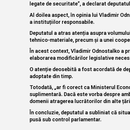
legate de securitate”, a declarat deputatul
Al doilea aspect, în opinia lui Vladimir Od
a instituțiilor responsabile.
Deputatul a atras atenția asupra volumului 
tehnico-materiale, precum și a unei cooper
În acest context, Vladimir Odnostalko a p
elaborarea modificărilor legislative neces
O atenție deosebită a fost acordată de dep
adoptate din timp.
Totodată, „ar fi corect ca Ministerul Eco
suplimentară. Dacă este vorba despre amba
domenii atragerea lucrătorilor din alte țăr
În concluzie, deputatul a subliniat că situ
pusă sub control parlamentar.