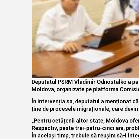
Deputatul PSRM Vladimir Odnostalko a partic
Moldova, organizate pe platforma Comisiei
În intervenția sa, deputatul a menționat c
ține de procesele migraționale, care devi
„Pentru cetățenii altor state, Moldova ofer
Respectiv, peste trei-patru-cinci ani, prob
În același timp, trebuie să reușim să-i int