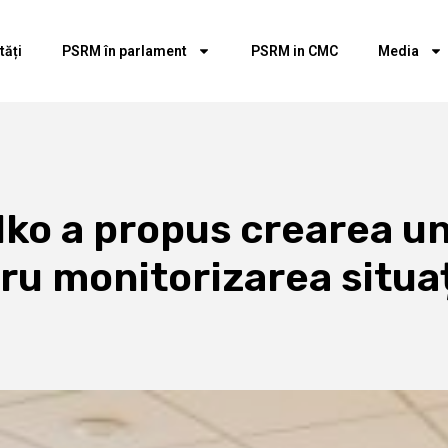
tăți
PSRM în parlament
PSRM in CMC
Media
ko a propus crearea un
u monitorizarea situați