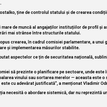
.
nostalko, ține de controlul statului și de crearea condiț
mare de muncă al angajaților instituțiilor de profil și a
ări mai strânse între structurile statului.
ropus crearea, în cadrul comisiei parlamentare, a unui 
are și implementarea măsurilor stabilite.
utat aspectelor ce țin de securitatea națională, sublin
nomiei să prezinte o planificare pe sectoare, unde este
larea vinului sau sortarea merelor — aceasta este o si
i este cu adevărat justificată”, a menționat Vladimir O
ația necesită o abordare sistemică, dar nu reprezintă un