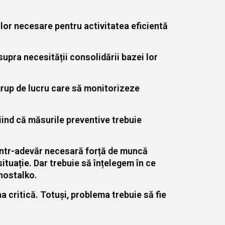
iilor necesare pentru activitatea eficientă
supra necesității consolidării bazei lor
grup de lucru care să monitorizeze
iind că măsurile preventive trebuie
 într-adevăr necesară forță de muncă
tuație. Dar trebuie să înțelegem în ce
dnostalko.
a critică. Totuși, problema trebuie să fie