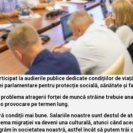
ipat la audierile publice dedicate condițiilor de viață 
 parlamentare pentru protecție socială, sănătate și fa
ă problema atragerii forței de muncă străine trebuie an
n o provocare pe termen lung.
ă condiții mai bune. Salariile noastre sunt destul de atr
lema migrației va deveni una culturală, atunci când aceșt
egrăm în societatea noastră, astfel încât să putem trăi 