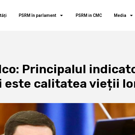
tăți
PSRM în parlament
PSRM in CMC
Media
o: Principalul indicator
este calitatea vieții lo