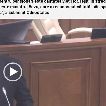
pentru pensionari este calitatea vieții lor. Ieșiți în stra
r este ministrul Buzu, care a recunoscut că tatăl său sp
c”, a subliniat Odnostalco.