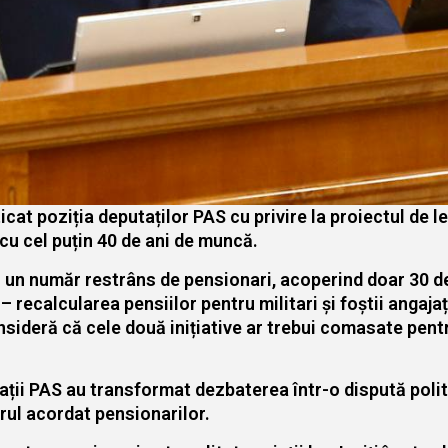
icat poziția deputaților PAS cu privire la proiectul de 
cu cel puțin 40 de ani de muncă.
ă un număr restrâns de pensionari, acoperind doar 30 de
 – recalcularea pensiilor pentru militari și foștii angaja
ideră că cele două inițiative ar trebui comasate pentr
tații PAS au transformat dezbaterea într-o dispută pol
orul acordat pensionarilor.