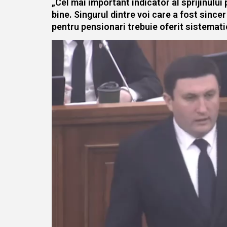
„Cel mai important indicator al sprijinului 
bine. Singurul dintre voi care a fost since
pentru pensionari trebuie oferit sistemati
Player
video