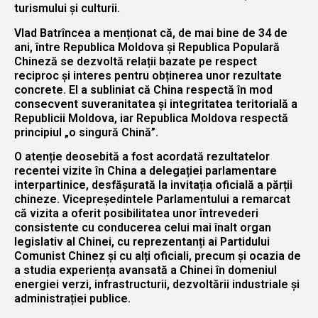
turismului și culturii.
Vlad Batrîncea a menționat că, de mai bine de 34 de
ani, între Republica Moldova și Republica Populară
Chineză se dezvoltă relații bazate pe respect
reciproc și interes pentru obținerea unor rezultate
concrete. El a subliniat că China respectă în mod
consecvent suveranitatea și integritatea teritorială a
Republicii Moldova, iar Republica Moldova respectă
principiul „o singură Chină”.
O atenție deosebită a fost acordată rezultatelor
recentei vizite în China a delegației parlamentare
interpartinice, desfășurată la invitația oficială a părții
chineze. Vicepreședintele Parlamentului a remarcat
că vizita a oferit posibilitatea unor întrevederi
consistente cu conducerea celui mai înalt organ
legislativ al Chinei, cu reprezentanți ai Partidului
Comunist Chinez și cu alți oficiali, precum și ocazia de
a studia experiența avansată a Chinei în domeniul
energiei verzi, infrastructurii, dezvoltării industriale și
administrației publice.