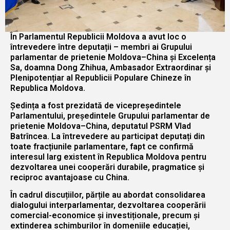
În Parlamentul Republicii Moldova a avut loc o
întrevedere între deputații – membri ai Grupului
parlamentar de prietenie Moldova–China și Excelența
Sa, doamna Dong Zhihua, Ambasador Extraordinar și
Plenipotențiar al Republicii Populare Chineze în
Republica Moldova.
Ședința a fost prezidată de vicepreședintele
Parlamentului, președintele Grupului parlamentar de
prietenie Moldova–China, deputatul PSRM Vlad
Batrîncea. La întrevedere au participat deputați din
toate fracțiunile parlamentare, fapt ce confirmă
interesul larg existent în Republica Moldova pentru
dezvoltarea unei cooperări durabile, pragmatice și
reciproc avantajoase cu China.
În cadrul discuțiilor, părțile au abordat consolidarea
dialogului interparlamentar, dezvoltarea cooperării
comercial-economice și investiționale, precum și
extinderea schimburilor în domeniile educației,