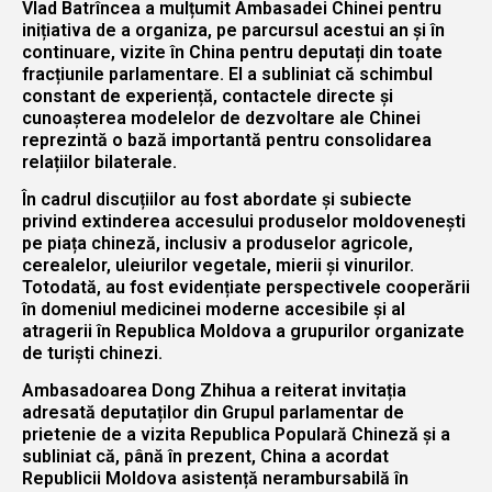
Vlad Batrîncea a mulțumit Ambasadei Chinei pentru
inițiativa de a organiza, pe parcursul acestui an și în
continuare, vizite în China pentru deputați din toate
fracțiunile parlamentare. El a subliniat că schimbul
constant de experiență, contactele directe și
cunoașterea modelelor de dezvoltare ale Chinei
reprezintă o bază importantă pentru consolidarea
relațiilor bilaterale.
În cadrul discuțiilor au fost abordate și subiecte
privind extinderea accesului produselor moldovenești
pe piața chineză, inclusiv a produselor agricole,
cerealelor, uleiurilor vegetale, mierii și vinurilor.
Totodată, au fost evidențiate perspectivele cooperării
în domeniul medicinei moderne accesibile și al
atragerii în Republica Moldova a grupurilor organizate
de turiști chinezi.
Ambasadoarea Dong Zhihua a reiterat invitația
adresată deputaților din Grupul parlamentar de
prietenie de a vizita Republica Populară Chineză și a
subliniat că, până în prezent, China a acordat
Republicii Moldova asistență nerambursabilă în