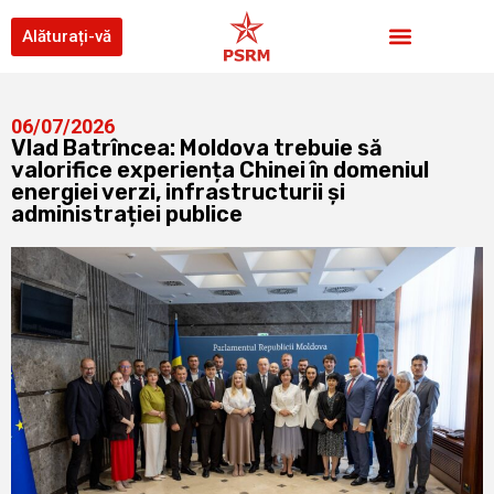
Alăturați-vă
06/07/2026
Vlad Batrîncea: Moldova trebuie să
valorifice experiența Chinei în domeniul
energiei verzi, infrastructurii și
administrației publice