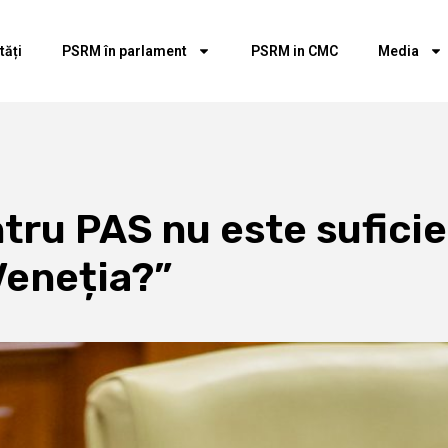
tăți
PSRM în parlament
PSRM in CMC
Media
ntru PAS nu este sufici
Veneția?”