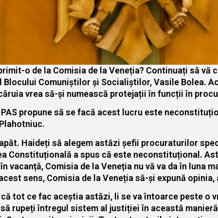
 primit-o de la Comisia de la Veneția? Continuați să v
 Blocului Comuniștilor și Socialiștilor, Vasile Bolea. 
căruia vrea să-și numească protejații în funcții în procu
 PAS propune să se facă acest lucru este neconstituțio
 Plahotniuc.
capăt. Haideți să alegem astăzi șefii procuraturilor sp
ea Constituțională a spus că este neconstituțional. Astă
d în vacanță, Comisia de la Veneția nu vă va da în luna 
acest sens, Comisia de la Veneția să-și expună opinia, 
că tot ce fac aceștia astăzi, li se va întoarce peste o
u să rupeți întregul sistem al justiției în această manie