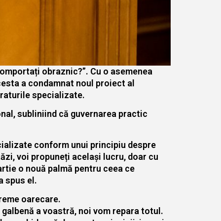
ă comportați obraznic?”. Cu o asemenea
Acesta a condamnat noul proiect al
raturile specializate.
nal, subliniind că guvernarea practic
ecializate conform unui principiu despre
zi, voi propuneți același lucru, doar cu
martie o nouă palmă pentru ceea ce
a spus el.
 vreme oarecare.
ră galbenă a voastră, noi vom repara totul.