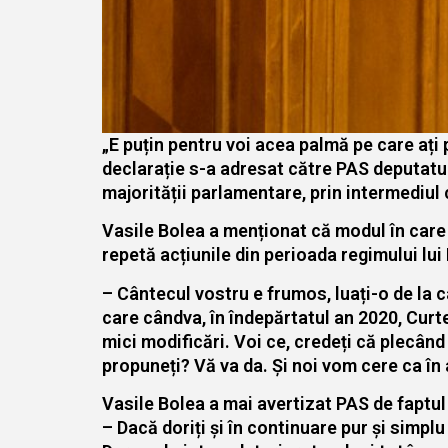
„E puțin pentru voi acea palmă pe care ați
declarație s-a adresat către PAS deputatul
majorității parlamentare, prin intermediul 
Vasile Bolea a menționat că modul în care
repetă acțiunile din perioada regimului lui
– Cântecul vostru e frumos, luați-o de la 
care cândva, în îndepărtatul an 2020, Curt
mici modificări. Voi ce, credeți că plecân
propuneți? Vă va da. Și noi vom cere ca în 
Vasile Bolea a mai avertizat PAS de faptul 
– Dacă doriți și în continuare pur și simpl