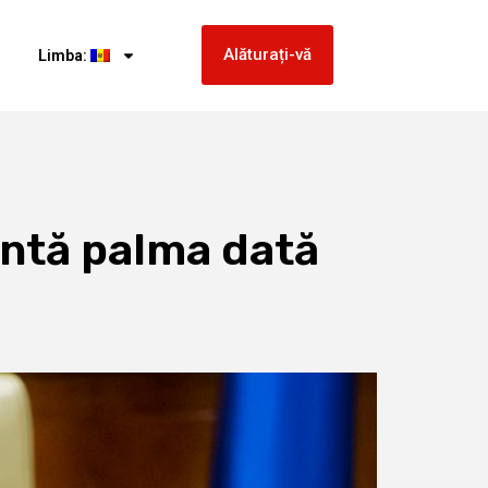
Alăturați-vă
Limba:
entă palma dată