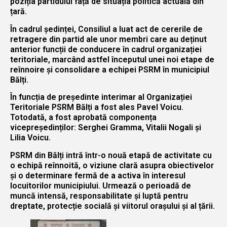
poziția partidului față de situația politică actuală din
țară.
În cadrul ședinței, Consiliul a luat act de cererile de
retragere din partid ale unor membri care au deținut
anterior funcții de conducere în cadrul organizației
teritoriale, marcând astfel începutul unei noi etape de
reînnoire și consolidare a echipei PSRM în municipiul
Bălți.
În funcția de președinte interimar al Organizației
Teritoriale PSRM Bălți a fost ales Pavel Voicu.
Totodată, a fost aprobată componența
vicepreședinților: Serghei Gramma, Vitalii Nogali și
Lilia Voicu.
PSRM din Bălți intră într-o nouă etapă de activitate cu
o echipă reînnoită, o viziune clară asupra obiectivelor
și o determinare fermă de a activa în interesul
locuitorilor municipiului. Urmează o perioadă de
muncă intensă, responsabilitate și luptă pentru
dreptate, protecție socială și viitorul orașului și al țării.