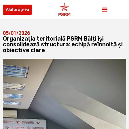
Alăturați-vă
05/01/2026
Organizația teritorială PSRM Bălți își
consolidează structura: echipă reînnoită și
obiective clare