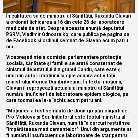
În calitatea sa de ministru al Sănătății, Ruxanda Glavan
a ordonat lichidarea a 16 din cele 26 de laboratoare
medicale de stat. Despre aceasta anunță deputatul
PSRM, Vladimir Odnostalko, care publică pe pagina sa
de Facebook și ordinul semnat de Glavan acum patru
ani.
Vicepreședintele comisiei parlamentare protecție
socială, sănătate și familie se arată consternat de
cinismul deputatului din grupul Candu, care este și
unul din autorii moțiunii simple asupra activității
ministrului Viorica Dumbrăveanu. În textul moțiunii,
Glavan îi reproșează actualului ministru al Sănătății
numărul inuficient de laboratoare epidemiologice, pe
care tocmai ea le-a închis acum patru ani.
”Moțiunea a fost semnată de două grupări oligarhice:
Pro Moldova și Șor. Inițiatorul este fostul ministru al
Sănătății, Ruxanda Glavan, numită în cercuri restrânse
”împărăteasa medicamentelor”. Unul din argumente ar
fi numărul insufucuent de laboratoare de stat pentru