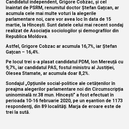
Candidatul independent, Grigore Cobzac, și cel
înaintat de PSRM, renumitul doctor Ștefan Gațcan, ar
acumula cele mai multe voturi la alegerile
parlamentare noi, care vor avea loc în data de 15
martie, la Hîncești. Sunt datele celui mai recent sondaj
realizat de Asociația sociologilor și demografilor din
Republica Moldova.
Astfel, Grigore Cobzac ar acumula 16,7%, iar Ștefan
Gațcan – 16,4%.
Pe locul trei s-a plasat candidatul PDM, Ion Mereuță cu
9,7%, iar candidatul PAS, fostul ministru al Justiției,
Olesea Stamate, ar acumula doar 8,2%.
Sondajul „Opțiunile social-politice ale cetățenilor în
preajma alegerilor parlamentare noi din Circumscripția
uninominală nr.38 mun. Hîncești” a fost efectuat în
perioada 10-16 februarie 2020, pe un eşantion de 1173
respondenţi, din 89 localităţi. Marja de eroare este de
trei la sută.