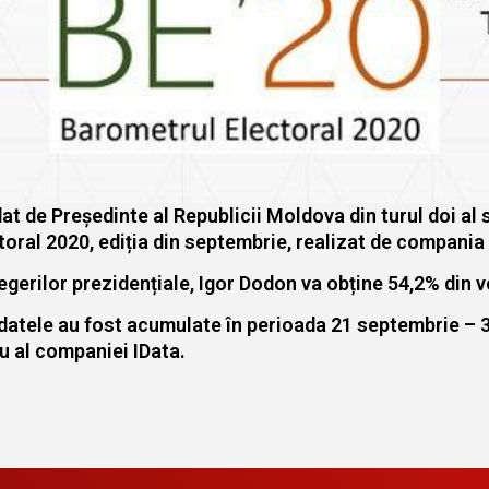
t de Președinte al Republicii Moldova din turul doi al s
oral 2020, ediția din septembrie, realizat de compania 
 alegerilor prezidențiale, Igor Dodon va obține 54,2% din 
 datele au fost acumulate în perioada 21 septembrie – 
iu al companiei IData.