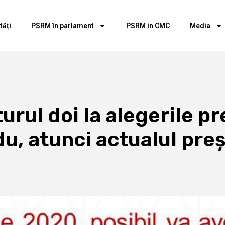
tăți
PSRM în parlament
PSRM in CMC
Media
rul doi la alegerile pr
du, atunci actualul pre