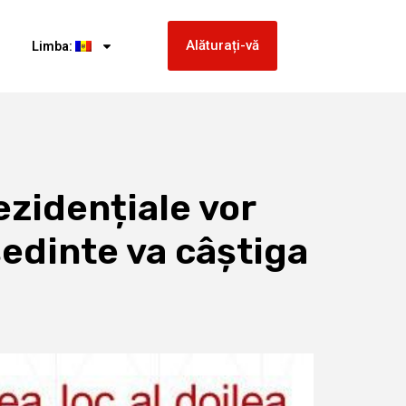
Alăturați-vă
Limba:
ezidențiale vor
ședinte va câștiga