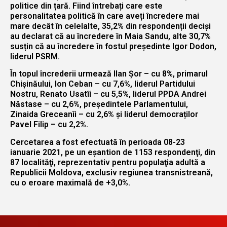
politice din țară. Fiind întrebați care este
personalitatea politică în care aveți încredere mai
mare decât în celelalte, 35,2% din respondenții deciși
au declarat că au încredere în Maia Sandu, alte 30,7%
susțin că au încredere în fostul președinte Igor Dodon,
liderul PSRM.
În topul încrederii urmează Ilan Șor – cu 8%, primarul
Chișinăului, Ion Ceban – cu 7,6%, liderul Partidului
Nostru, Renato Usatîi – cu 5,5%, liderul PPDA Andrei
Năstase – cu 2,6%, președintele Parlamentului,
Zinaida Greceanîi – cu 2,6% și liderul democraților
Pavel Filip – cu 2,2%.
Cercetarea a fost efectuată în perioada 08-23
ianuarie 2021, pe un eşantion de 1153 respondenţi, din
87 localităţi, reprezentativ pentru populaţia adultă a
Republicii Moldova, exclusiv regiunea transnistreană,
cu o eroare maximală de +3,0%.