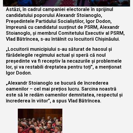
Astăzi, în cadrul campaniei electorale în sprijinul
candidatului poporului Alexandr Stoianoglo,
Președintele Partidului Socialiștilor, Igor Dodon,
împreună cu candidatul susținut de PSRM, Alexandr
Stoianoglo, și membrul Comitetului Executiv al PSRM,
Vlad Bătrîncea, s-au întâlnit cu locuitorii Chișinăului.
„Locuitorii municipiului s-au săturat de haosul și
fărădelegile regimului actual și speră că noul
președinte va fi receptiv la necazurile și problemele
lor, și va restabili dreptatea pentru toți”, a menționat
Igor Dodon.
„Alexandr Stoianoglo se bucură de încrederea
oamenilor – cel mai prețios lucru. Sarcina noastră
este să le redăm oamenilor demnitatea, respectul și
încrederea în viitor”, a spus Vlad Bătrîncea.