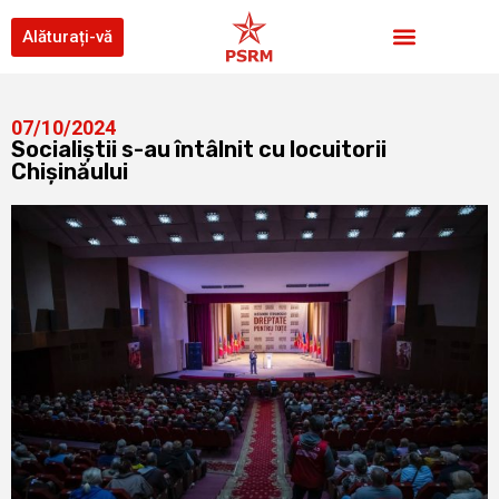
Alăturați-vă
07/10/2024
Socialiștii s-au întâlnit cu locuitorii
Chișinăului