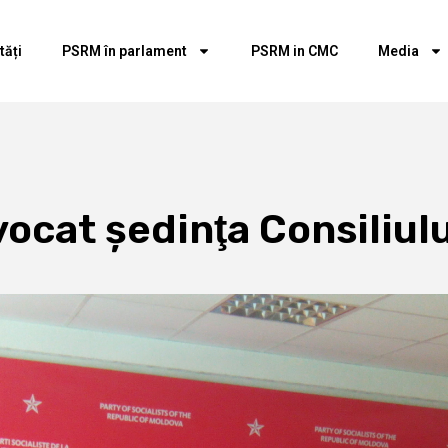
tăți
PSRM în parlament
PSRM in CMC
Media
nvocat şedinţa Consiliul