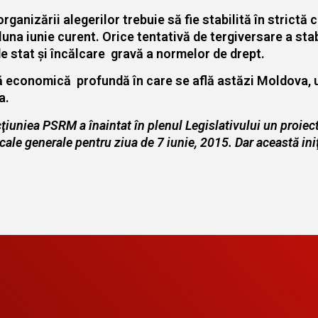
ganizării alegerilor trebuie să fie stabilită în strictă 
 luna iunie curent. Orice tentativă de tergiversare a stab
 de stat şi încălcare gravă a normelor de drept.
iză economică profundă în care se află astăzi Moldova, 
a.
ţiuniea PSRM a înaintat în plenul Legislativului un proiect
ocale generale pentru ziua de 7 iunie, 2015. Dar această ini