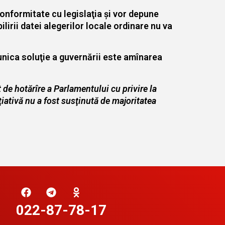
conformitate cu legislaţia şi vor depune
ilirii datei alegerilor locale ordinare nu va
unica soluţie a guvernării este amînarea
 de hotărîre a
Parlamentului
cu privire la
ţiativă nu a fost susţinută de majoritatea
022-87-78-17