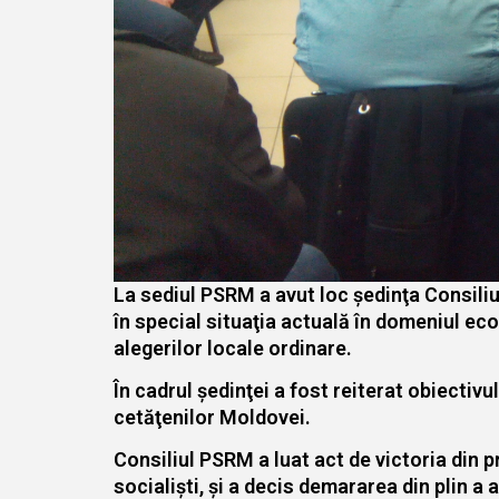
La sediul PSRM a avut loc şedinţa Consiliu
în special situaţia actuală în domeniul eco
alegerilor locale ordinare.
În cadrul şedinţei a fost reiterat obiectiv
cetăţenilor Moldovei.
Consiliul PSRM a luat act de victoria din p
socialişti, şi a decis demararea din plin a 