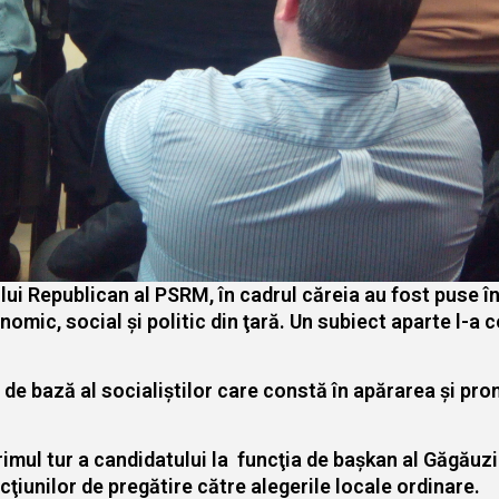
lui Republican al PSRM, în cadrul căreia au fost puse î
nomic, social şi politic din ţară. Un subiect aparte l-a
ul de bază al socialiştilor care constă în apărarea şi pr
rimul tur a candidatului la funcţia de başkan al Găgăuzie
acţiunilor de pregătire către alegerile locale ordinare.