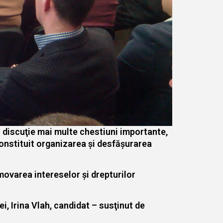
n discuţie mai multe chestiuni importante,
 constituit organizarea şi desfăşurarea
omovarea intereselor şi drepturilor
i, Irina Vlah, candidat – susţinut de