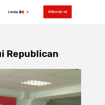
Alăturați-vă
Limba:
ui Republican