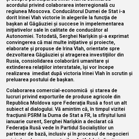
acordului privind colaborarea interregională cu
regiunea Moscova. Conducătorul Dumei de Stat i-a
dorit Irinei Vlah victorie în alegerile la funcţia de
başkan al Găgăuziei şi succese în impelementarea
iniţiativelor sale în calitate de conducător al
Autonomiei. Totodată, Serghei Narîşkin şi-a exprimat
convingerea că mai multe iniţiative şi proiecte,
elaborate şi propuse de Irina Vlah, orientate spre
dezvoltarea Găgăuziei şi atragerea investiţiilor din
Rusia, consiolidarea colaborării umanitare şi
extinderea relaţiilor interstatale, îşi vor începe
realizarea imediat după victoria Irinei Vlah în scrutin şi
preluarea postului de başkan.
Colaborarea comercial-economică şi starea de
lucruri privind exporturile de produse agricole din
Republica Moldova spre Federaţia Rusă a fost un alt
subiect al dialogului. Vă amintim că, în timpul vizitei
fracţiunii PSRM la Duma de Stat a FR, la sfîrşitul lunii
ianuarie curent, Serghei Narîşkin a declarat că
Federaţia Rusă vede în Partidul Socialiştilor un
partener de bază, inclusiv şi în procesul de negocieri