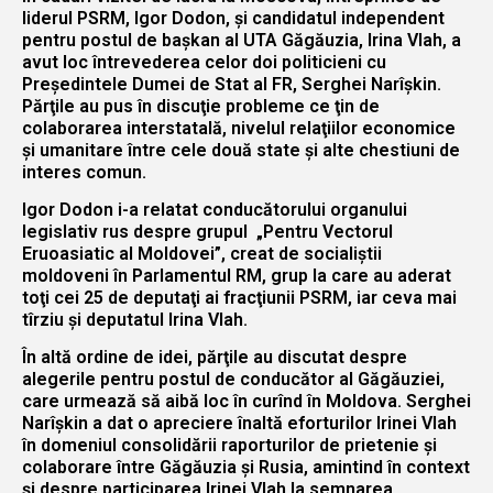
liderul PSRM, Igor Dodon, şi candidatul independent
pentru postul de başkan al UTA Găgăuzia, Irina Vlah, a
avut loc întrevederea celor doi politicieni cu
Preşedintele Dumei de Stat al FR, Serghei Narîşkin.
Părţile au pus în discuţie probleme ce ţin de
colaborarea interstatală, nivelul relaţiilor economice
şi umanitare între cele două state şi alte chestiuni de
interes comun.
Igor Dodon i-a relatat conducătorului organului
legislativ rus despre grupul „Pentru Vectorul
Eruoasiatic al Moldovei”, creat de socialiştii
moldoveni în Parlamentul RM, grup la care au aderat
toţi cei 25 de deputaţi ai fracţiunii PSRM, iar ceva mai
tîrziu şi deputatul Irina Vlah.
În altă ordine de idei, părţile au discutat despre
alegerile pentru postul de conducător al Găgăuziei,
care urmează să aibă loc în curînd în Moldova. Serghei
Narîşkin a dat o apreciere înaltă eforturilor Irinei Vlah
în domeniul consolidării raporturilor de prietenie şi
colaborare între Găgăuzia şi Rusia, amintind în context
şi despre participarea Irinei Vlah la semnarea