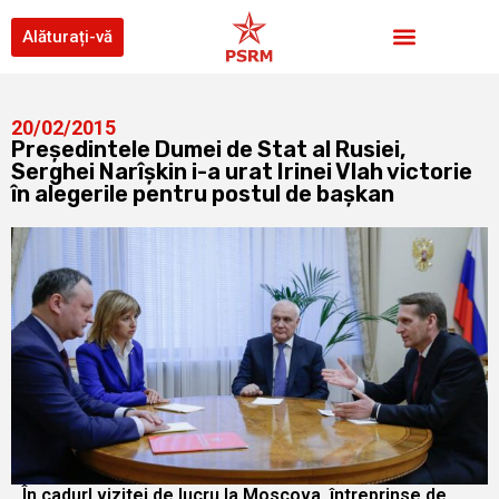
Alăturați-vă
20/02/2015
Președintele Dumei de Stat al Rusiei,
Serghei Narîşkin i-a urat Irinei Vlah victorie
în alegerile pentru postul de başkan
În cadurl vizitei de lucru la Moscova, întreprinse de