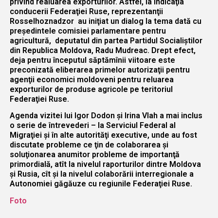
privind realuarea exporturilor. Astfel, la indicaţia
conducerii Federaţiei Ruse, reprezentanţii
Rosselhoznadzor au iniţiat un dialog la tema dată cu
preşedintele comisiei parlamentare pentru
agricultură, deputatul din partea Partidul Socialiştilor
din Republica Moldova, Radu Mudreac. Drept efect,
deja pentru începutul săptămînii viitoare este
preconizată eliberarea primelor autorizaţii pentru
agenţii economici moldoveni pentru reluarea
exporturilor de produse agricole pe teritoriul
Federaţiei Ruse.
Agenda vizitei lui Igor Dodon şi Irina Vlah a mai inclus
o serie de întrevederi – la Serviciul Federal al
Migraţiei şi în alte autorităţi executive, unde au fost
discutate probleme ce ţin de colaborarea şi
soluţionarea anumitor probleme de importanţă
primordială, atît la nivelul raporturilor dintre Moldova
şi Rusia, cît şi la nivelul colaborării interregionale a
Autonomiei găgăuze cu regiunile Federaţiei Ruse.
Foto