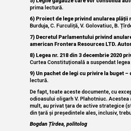
5) Legile găgăuze care vor consolida auto
prima lectură.
6) Proiect de lege privind anularea plății
Burduja, C. Furculiță, V. Golovatiuc, B. Țîr
7) Decretul Parlamentului privind anulare
american Frontera Resources LTD. Autor
8) Legea nr. 218 din 3 decembrie 2020 pri
Curtea Constituțională a suspendat legea 
9) Un pachet de legi cu privire la buget – 
lectură.
De fapt, toate aceste documente, cu excep
odioasului oligarh V. Plahotniuc. Acestea 
mult, au privat țara de active strategice (s
din țară și președintele ales, inclusiv, tre
Bogdan Țîrdea, politolog