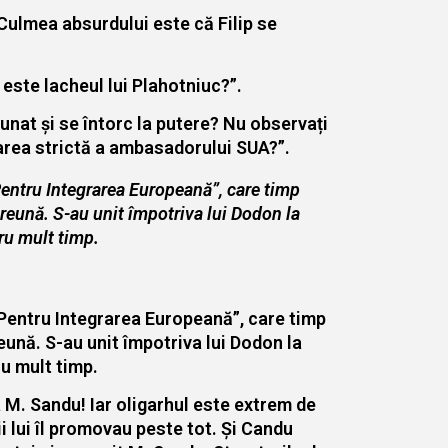
 Culmea absurdului este că Filip se
este lacheul lui Plahotniuc?”.
bunat și se întorc la putere? Nu observați
marea strictă a ambasadorului SUA?”.
„Pentru Integrarea Europeană”, care timp
preună. S-au unit împotriva lui Dodon la
tru mult timp.
 „Pentru Integrarea Europeană”, care timp
reună. S-au unit împotriva lui Dodon la
ru mult timp.
a M. Sandu! Iar oligarhul este extrem de
i lui îl promovau peste tot. Și Candu