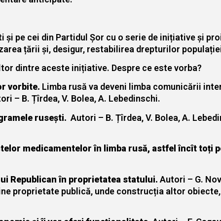
și pe cei din Partidul Șor cu o serie de inițiative și proi
rea țării și, desigur, restabilirea drepturilor populație
ltor dintre aceste inițiative. Despre ce este vorba?
or vorbite.
Limba rusă va deveni limba comunicării inter
ori – B. Țîrdea, V. Bolea, A. Lebedinschi.
gramele rusești.
Autori – B. Țîrdea, V. Bolea, A. Lebed
elor medicamentelor în limba rusă, astfel încît toți pe
ui Republican în proprietatea statului.
Autori – G. Nov
ine proprietate publică, unde construcția altor obiecte, 