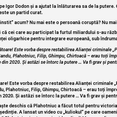
e Igor Dodon și a ajutat la înlăturarea sa de la putere.
ste un partid curat.
cinstit” acum? Nu mai este o persoană coruptă? Nu mai 
 că cei care au participat la furtul miliardului s-au răz
anței oligarhice pentru integrare europeană, sub îndru
ltătoare! Este vorba despre restabilirea Alianței criminale 
, Sandu, Plahotniuc, Filip, Ghimpu, Chirtoacă – erau toți îm
e din 2020. Și astăzi se întorc la putere … Va fi grav și pen
toare! Este vorba despre restabilirea Alianței criminale
ndu, Plahotniuc, Filip, Ghimpu, Chirtoacă – erau toți împ
in 2020. Și astăzi se întorc la putere … Va fi grav și pent
aște deschis că Plahotniuc a făcut totul pentru victori
ședinție. A lansat un video cu „kuliokul” pe care oameni