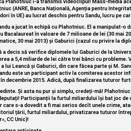
ă Plahotniuc i-a transmis videoclipul! Mass-media aces
niuc (ANRE, Banca Națională, Agenția pentru Integritate, 
ri în UE) au lucrat deschis pentru Sandu, lucru pe car
ndu a jucat în echipă cu ​​Plahotniuc. El a manipulat-o d
 Bacalaureat în valoare de 7 milioane de lei (30 mai 20
atice, 30 mai 2013) și Gaburici (cazul cu privire la dip
a decis să verifice diplomele lui Gaburici de la Univers
rea a 5,4 miliarde de lei către trei bănci cu probleme.
 a lui Leancă și Gaburici, din care făcea parte și M. Sa
 Sandu este un participant activ la comiterea acestor inf
în decembrie 2015. Adică, după finalizarea tuturor furt
dinte. Și asta nu pur și simplu, credeți-mă! Plahotniuc
deputați! Participanții la furtul miliardului își bat joc
r care s-a dovedit a fi mai serios decît unele crime, ata
riul țării, furtul miliardului, privatizarea tuturor între
», CC Unic)!
mentare anticipate.