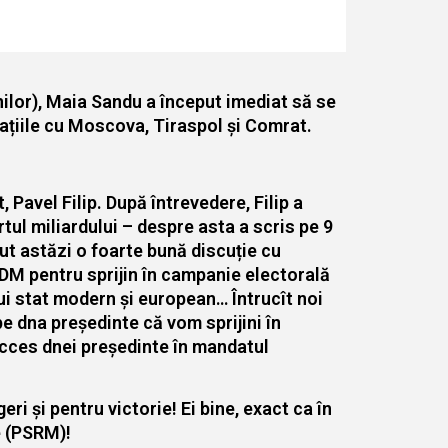
enilor), Maia Sandu a început imediat să se
lațiile cu Moscova, Tiraspol și Comrat.
Pavel Filip. După întrevedere, Filip a
tul miliardului – despre asta a scris pe 9
t astăzi o foarte bună discuție cu
DM pentru sprijin în campanie electorală
ui stat modern și european… Întrucît noi
pe dna președinte că vom sprijini în
succes dnei președinte în mandatul
i și pentru victorie! Ei bine, exact ca în
de (PSRM)!