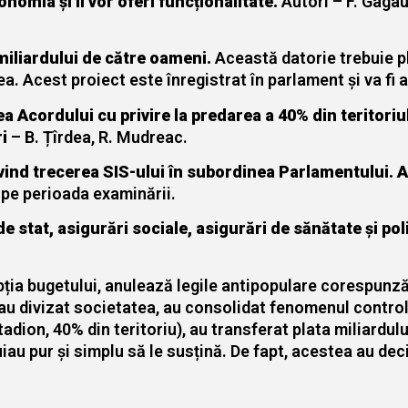
nomia și îi vor oferi funcționalitate.
Autori – F. Gagau
 miliardului de către oameni.
Această datorie trebuie pl
dea. Acest proiect este înregistrat în parlament și va fi
a Acordului cu privire la predarea a 40% din teritoriu
i
– B. Țîrdea, R. Mudreac.
vind trecerea SIS-ului în subordinea Parlamentului. A i
pe perioada examinării.
de stat, asigurări sociale, asigurări de sănătate și pol
ția bugetului, anulează legile antipopulare corespunz
au divizat societatea, au consolidat fenomenul control
tadion, 40% din teritoriu), au transferat plata miliardul
buiau pur și simplu să le susțină. De fapt, acestea au dec