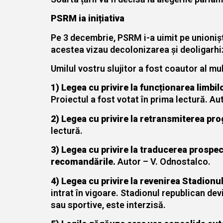
PSRM ia inițiativa
Pe 3 decembrie, PSRM i-a uimit pe unioniști 
acestea vizau decolonizarea și deoligarhiza
Umilul vostru slujitor a fost coautor al mu
1) Legea cu privire la funcționarea limbil
Proiectul a fost votat în prima lectură. Aut
2)
Legea cu privire la
retransmiterea pro
lectură.
3) Legea cu privire la traducerea prospect
recomandările.
Autor – V. Odnostalco.
4) Legea cu privire la revenirea Stadionul
intrat în vigoare. Stadionul republican dev
sau sportive, este interzisă.