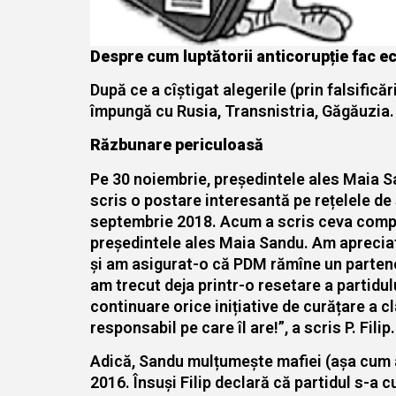
Despre cum luptătorii anticorupție fac e
După ce a cîștigat alegerile (prin falsific
împungă cu Rusia, Transnistria, Găgăuzia. 
Răzbunare periculoasă
Pe 30 noiembrie, președintele ales Maia San
scris o postare interesantă pe rețelele de 
septembrie 2018. Acum a scris ceva comple
președintele ales Maia Sandu. Am apreciat
și am asigurat-o că PDM rămîne un partene
am trecut deja printr-o resetare a partidul
continuare orice inițiative de curățare a c
responsabil pe care îl are!”, a scris P. Filip.
Adică, Sandu mulțumește mafiei (așa cum a n
2016. Însuși Filip declară că partidul s-a c