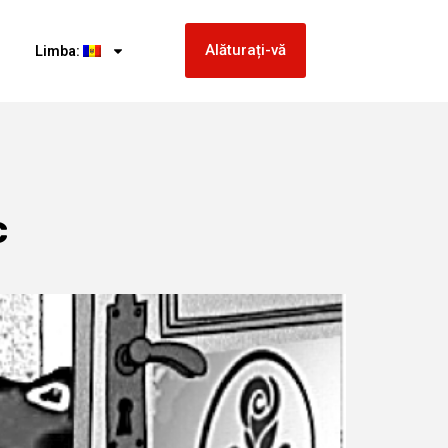
Alăturați-vă
Limba:
c