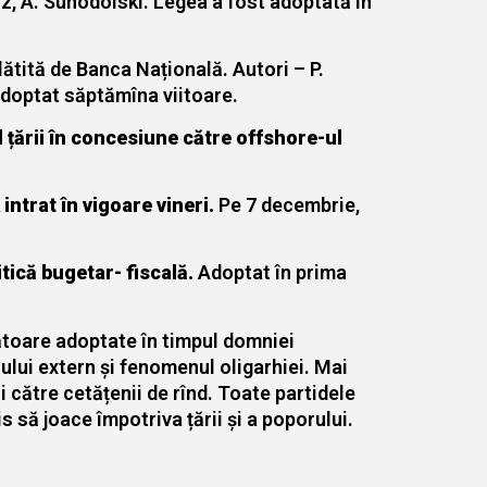
z, A. Suhodolski. Legea a fost adoptată în
ătită de Banca Națională. Autori – P.
 adoptat săptămîna viitoare.
l țării în concesiune către offshore-ul
ntrat în vigoare vineri.
Pe 7 decembrie,
itică bugetar- fiscală.
Adoptat în prima
ătoare adoptate în timpul domniei
ului extern și fenomenul oligarhiei. Mai
ui către cetățenii de rînd. Toate partidele
is să joace împotriva țării și a poporului.