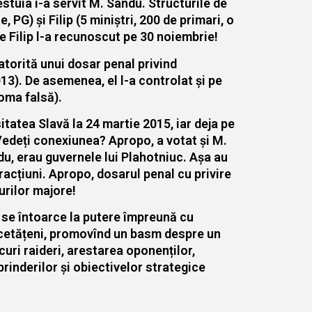
tuia i-a servit M. Sandu. Structurile de
PG) și Filip (5 miniștri, 200 de primari, o
e Filip l-a recunoscut pe 30 noiembrie!
atorită unui dosar penal privind
13). De asemenea, el l-a controlat și pe
loma falsă).
itatea Slavă la 24 martie 2015, iar deja pe
 Vedeți conexiunea? Apropo, a votat și M.
ndu, erau guvernele lui Plahotniuc. Așa au
racțiuni. Apropo, dosarul penal cu privire
urilor majore!
 se întoarce la putere împreună cu
 de cetățeni, promovînd un basm despre un
curi raideri, arestarea oponenților,
prinderilor și obiectivelor strategice