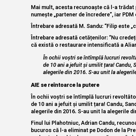
Mai mult, acesta recunoaște că l-a trădat p
numește „partener de încredere”, iar PDM e
Întrebare adresată M. Sandu: “Filip este „
Întrebare adresată cetățenilor: “Nu credeți
că există o restaurare intensificată a Ali
În ochii voștri se întîmplă lucruri revo
de 10 ani a jefuit și umilit țara! Candu
alegerile din 2016. S-au unit la alegeril
AIE se reîntoarce la putere
În ochii voștri se întîmplă lucruri revoltă
de 10 ani a jefuit și umilit țara! Candu, Sa
alegerile din 2016. S-au unit la alegerile d
Finul lui Plahotniuc, Adrian Candu, recuno
bucuros că l-a eliminat pe Dodon de la Pre