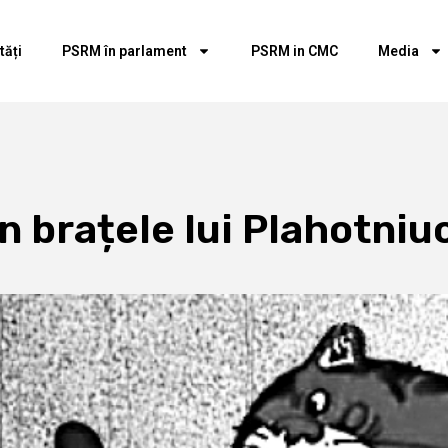
tăți
PSRM în parlament
PSRM in CMC
Media
n brațele lui Plahotniu