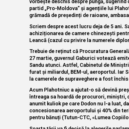
vorbește deschis despre pungă, sugerînd c
partid „Pro-Moldova” și agențiile lui Plahot
grămadă de președinți de raioane, ambasado
Scriem despre acest lucru deja de 5 ani. Sa
achiziționarea de camere chinezești pentru
Leancă (cazul cu privire la numerele diplom
Trebuie de reținut că Procuratura Generală 
27 martie, guvernul Gaburici votează emite
Sandu atunci. Astfel, Cabinetul de Miniștri
furat și miliardul, BEM-ul, aeroportul. Iar
la camerele de supraveghere a fost închis 
Acum Plahotniuc a ajutat-o să devină preșe
întreaga sa hoardă de procurori, miniștri, 
anumit kuliok pe care Dodon nu l-a luat, da
concesionarea aeroportului și 40% din terito
pentru bănuți (Tutun-CTC, «Lumea Copiilor
Soarta țării va fi decisă la alegerile parla