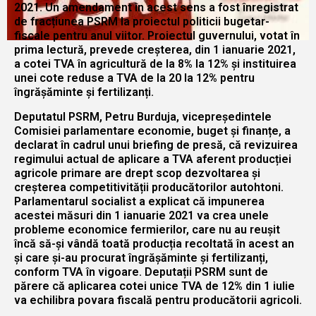
2021. Un amendament în acest sens a fost înregistrat
de fracțiunea PSRM la proiectul politicii bugetar-
fiscale pentru anul viitor. Proiectul guvernului, votat în
prima lectură, prevede creșterea, din 1 ianuarie 2021,
a cotei TVA în agricultură de la 8% la 12% și instituirea
unei cote reduse a TVA de la 20 la 12% pentru
îngrășăminte și fertilizanți.
Deputatul PSRM, Petru Burduja, vicepreședintele
Comisiei parlamentare economie, buget și finanțe, a
declarat în cadrul unui briefing de presă, că revizuirea
regimului actual de aplicare a TVA aferent producției
agricole primare are drept scop dezvoltarea și
creșterea competitivității producătorilor autohtoni.
Parlamentarul socialist a explicat că impunerea
acestei măsuri din 1 ianuarie 2021 va crea unele
probleme economice fermierilor, care nu au reușit
încă să-și vândă toată producția recoltată în acest an
și care și-au procurat îngrășăminte și fertilizanți,
conform TVA în vigoare. Deputații PSRM sunt de
părere că aplicarea cotei unice TVA de 12% din 1 iulie
va echilibra povara fiscală pentru producătorii agricoli.