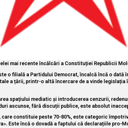
celei mai recente încălcări a Constituției Republicii M
te o filială a Partidului Democrat, încalcă încă o dată 
 a țării, printr-o altă încercare de a vinde legislația î
area spațiului mediatic și introducerea cenzurii, redenu
duri ascunse, fără discuții publice, este absolut inacce
, care constituie peste 70-80%, este categoric împotriv
a». Este încă o dovadă a faptului că declarațiile pro-M