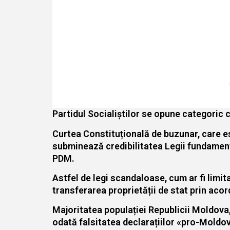
Partidul Socialiștilor se opune categoric 
Curtea Constituțională de buzunar, care es
subminează credibilitatea Legii fundamentale
PDM.
Astfel de legi scandaloase, cum ar fi limit
transferarea proprietății de stat prin acor
Majoritatea populației Republicii Moldova
odată falsitatea declarațiilor «pro-Moldov