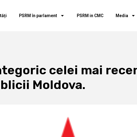
tăți
PSRM în parlament
PSRM in CMC
Media
egoric celei mai recen
blicii Moldova.