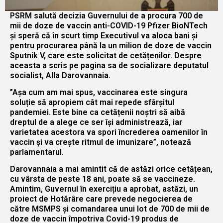
PSRM salută decizia Guvernului de a procura 700 de
mii de doze de vaccin anti-COVID-19 Pfizer BioNTech
și speră că în scurt timp Executivul va aloca bani și
pentru procurarea până la un milion de doze de vaccin
Sputnik V, care este solicitat de cetățenilor. Despre
aceasta a scris pe pagina sa de socializare deputatul
socialist, Alla Darovannaia.
”Așa cum am mai spus, vaccinarea este singura
soluție să apropiem cât mai repede sfârșitul
pandemiei. Este bine ca cetățenii noștri să aibă
dreptul de a alege ce ser își administrează, iar
varietatea acestora va spori încrederea oamenilor în
vaccin și va crește ritmul de imunizare”, notează
parlamentarul.
Darovannaia a mai amintit că de astăzi orice cetățean,
cu vârsta de peste 18 ani, poate să se vaccineze.
Amintim, Guvernul în exercițiu a aprobat, astăzi, un
proiect de Hotărâre care prevede negocierea de
către MSMPS și comandarea unui lot de 700 de mii de
doze de vaccin împotriva Covid-19 produs de