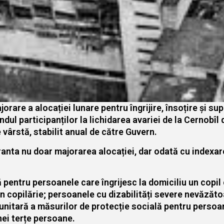
jorare a alocației lunare pentru îngrijire, însoțire și 
ândul participanților la lichidarea avariei de la Cernobîl 
vârstă, stabilit anual de către Guvern.
aranta nu doar majorarea alocației, dar odată cu indexa
pentru persoanele care îngrijesc la domiciliu un copil 
in copilărie; persoanele cu dizabilități severe nevăzătoa
unitară a măsurilor de protecție socială pentru persoan
nei terțe persoane.