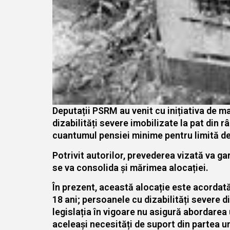
Deputații PSRM au venit cu inițiativa de ma
dizabilități severe imobilizate la pat din r
cuantumul pensiei minime pentru limită de 
Potrivit autorilor, prevederea vizată va g
se va consolida și mărimea alocației.
În prezent, această alocație este acordată 
18 ani; persoanele cu dizabilități severe d
legislația în vigoare nu asigură abordarea 
aceleași necesități de suport din partea u