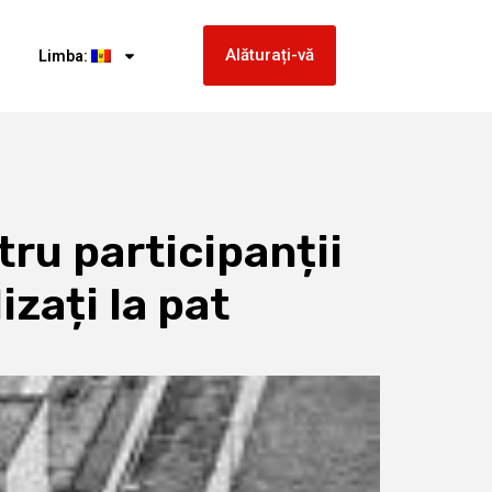
Alăturați-vă
Limba:
ru participanții
izați la pat