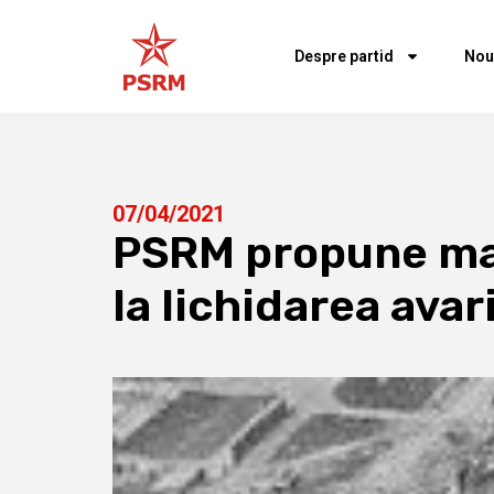
Despre partid
Nou
07/04/2021
PSRM propune majo
la lichidarea avar