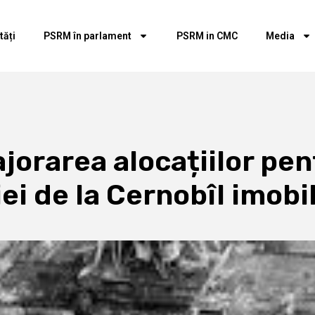
tăți
PSRM în parlament
PSRM in CMC
Media
rarea alocațiilor pent
iei de la Cernobîl imobil