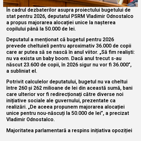
În cadrul dezbaterilor asupra proiectului bugetului de
stat pentru 2026, deputatul PSRM Vladimir Odnostalco
a propus majorarea alocației unice la nașterea
copilului până la 50.000 de lei.
Deputatul a menționat că bugetul pentru 2026
prevede cheltuieli pentru aproximativ 36.000 de copii
care ar putea să se nască în anul viitor. „Să fim realiști:
nu va exista un baby boom. Dacă anul trecut s-au
născut 23.600 de copii, în 2026 sigur nu vor fi 36.000”,
a subliniat el.
Potrivit calculelor deputatului, bugetul nu va cheltui
între 260 și 262 milioane de lei din această sumă, bani
care ulterior vor fi redirecționați către diverse noi
inițiative sociale ale guvernului, prezentate ca
realizări. „De aceea propunem majorarea alocației
unice pentru nou-născuți la 50.000 de lei”, a precizat
Vladimir Odnostalco.
Majoritatea parlamentară a respins inițiativa opoziției