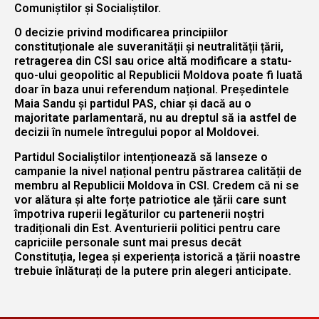
Comuniștilor și Socialiștilor.
O decizie privind modificarea principiilor
constituționale ale suveranității și neutralității țării,
retragerea din CSI sau orice altă modificare a statu-
quo-ului geopolitic al Republicii Moldova poate fi luată
doar în baza unui referendum național. Președintele
Maia Sandu și partidul PAS, chiar și dacă au o
majoritate parlamentară, nu au dreptul să ia astfel de
decizii în numele întregului popor al Moldovei.
Partidul Socialiștilor intenționează să lanseze o
campanie la nivel național pentru păstrarea calității de
membru al Republicii Moldova în CSI. Credem că ni se
vor alătura și alte forțe patriotice ale țării care sunt
împotriva ruperii legăturilor cu partenerii noștri
tradiționali din Est. Aventurierii politici pentru care
capriciile personale sunt mai presus decât
Constituția, legea și experiența istorică a țării noastre
trebuie înlăturați de la putere prin alegeri anticipate.