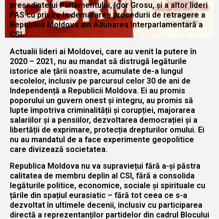
președintelui Parlamentului, Igor Grosu, și a altor lideri
PAS cu privire la demararea procedurii de retragere a
Republicii Moldova din Adunarea Interparlamentară a
CSI.
Actualii lideri ai Moldovei, care au venit la putere în
2020 – 2021, nu au mandat să distrugă legăturile
istorice ale țării noastre, acumulate de-a lungul
secolelor, inclusiv pe parcursul celor 30 de ani de
Independență a Republicii Moldova. Ei au promis
poporului un guvern onest și integru, au promis să
lupte împotriva criminalității și corupției, majorarea
salariilor și a pensiilor, dezvoltarea democrației și a
libertății de exprimare, protecția drepturilor omului. Ei
nu au mandatul de a face experimente geopolitice
care divizează societatea.
Republica Moldova nu va supraviețui fără a-și păstra
calitatea de membru deplin al CSI, fără a consolida
legăturile politice, economice, sociale și spirituale cu
țările din spațiul eurasiatic – fără tot ceea ce s-a
dezvoltat în ultimele decenii, inclusiv cu participarea
directă a reprezentanților partidelor din cadrul Blocului