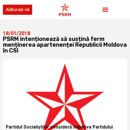
Alăturați-vă
18/01/2018
PSRM intenționează să susțină ferm
menținerea apartenenței Republicii Moldova
în CSI
Partidul Socialiștilor consideră inițiativa Partidului