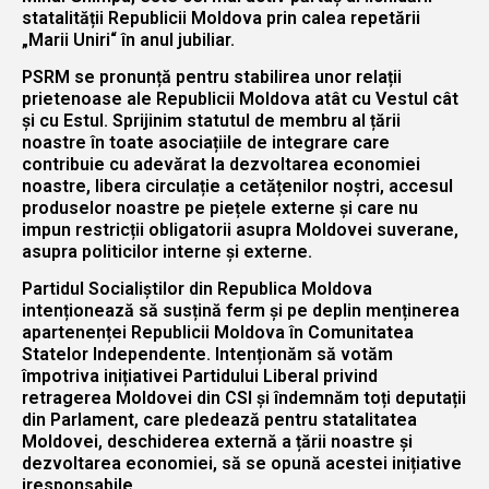
statalității Republicii Moldova prin calea repetării
„Marii Uniri“ în anul jubiliar.
PSRM se pronunță pentru stabilirea unor relații
prietenoase ale Republicii Moldova atât cu Vestul cât
și cu Estul. Sprijinim statutul de membru al țării
noastre în toate asociațiile de integrare care
contribuie cu adevărat la dezvoltarea economiei
noastre, libera circulație a cetățenilor noștri, accesul
produselor noastre pe piețele externe și care nu
impun restricții obligatorii asupra Moldovei suverane,
asupra politicilor interne și externe.
Partidul Socialiștilor din Republica Moldova
intenționează să susțină ferm și pe deplin menținerea
apartenenței Republicii Moldova în Comunitatea
Statelor Independente. Intenționăm să votăm
împotriva inițiativei Partidului Liberal privind
retragerea Moldovei din CSI și îndemnăm toți deputații
din Parlament, care pledează pentru statalitatea
Moldovei, deschiderea externă a țării noastre și
dezvoltarea economiei, să se opună acestei inițiative
iresponsabile.