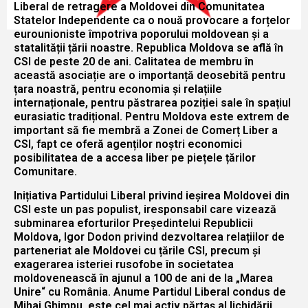
Liberal de retragere a Moldovei din Comunitatea
Statelor Independente ca o nouă provocare a forțelor
eurounioniste împotriva poporului moldovean și a
statalității țării noastre. Republica Moldova se află în
CSI de peste 20 de ani. Calitatea de membru în
această asociație are o importanță deosebită pentru
țara noastră, pentru economia și relațiile
internaționale, pentru păstrarea poziției sale în spațiul
eurasiatic tradițional. Pentru Moldova este extrem de
important să fie membră a Zonei de Comerț Liber a
CSI, fapt ce oferă agenților noștri economici
posibilitatea de a accesa liber pe piețele țărilor
Comunitare.
Inițiativa Partidului Liberal privind ieșirea Moldovei din
CSI este un pas populist, iresponsabil care vizează
subminarea eforturilor Președintelui Republicii
Moldova, Igor Dodon privind dezvoltarea relațiilor de
parteneriat ale Moldovei cu țările CSI, precum și
exagerarea isteriei rusofobe în societatea
moldovenească în ajunul a 100 de ani de la „Marea
Unire“ cu România. Anume Partidul Liberal condus de
Mihai Ghimpu, este cel mai activ părtaș al lichidării