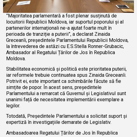
”Majoritatea parlamentară a fost plenar susținută de
locuitorii Republicii Moldova, iar suportul poporului și al
partenerilor internaționali ne-a ajutat foarte mult în
perioada de tranziție a puterii”, a declarat Zinaida
Greceanîi, președintele Parlamentului Republicii Moldova,
la întrevederea de astăzi cu E.S.Stella Ronner-Grubacic,
Ambasador al Regatului Țărilor de Jos în Republica
Moldova.
Stabilitatea economică și politică este prioritatea puterii,
iar reformele trebuie continuatea spus Zinaida Greceanîi.
Potrivit ei, este important ca schimbările făcute să fie
simțite de popor. În acest sens, președintele
Parlamentului a remarcat că Guvernul și Legislativul sunt
unanimi față de necesitatea implementării exemplare a
legilor.
Totodată, Președintele Parlamentului a solicitat suport și
expertiză în investigațiile demarate de Legislativ.
Ambasadoarea Regatului Țărilor de Jos în Republica