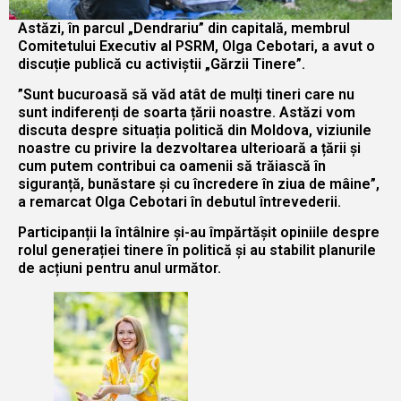
Astăzi, în parcul „Dendrariu” din capitală, membrul
Comitetului Executiv al PSRM, Olga Cebotari, a avut o
discuție publică cu activiștii „Gărzii Tinere”.
”Sunt bucuroasă să văd atât de mulți tineri care nu
sunt indiferenți de soarta țării noastre. Astăzi vom
discuta despre situația politică din Moldova, viziunile
noastre cu privire la dezvoltarea ulterioară a țării și
cum putem contribui ca oamenii să trăiască în
siguranță, bunăstare și cu încredere în ziua de mâine”,
a remarcat Olga Cebotari în debutul întrevederii.
Participanții la întâlnire și-au împărtășit opiniile despre
rolul generației tinere în politică și au stabilit planurile
de acțiuni pentru anul următor.