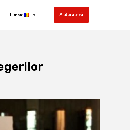
Alăturați-vă
Limba:
egerilor