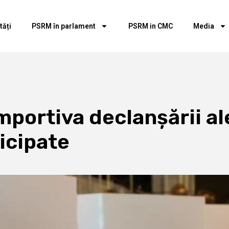
tăți
PSRM în parlament
PSRM in CMC
Media
mportiva declanșării al
icipate