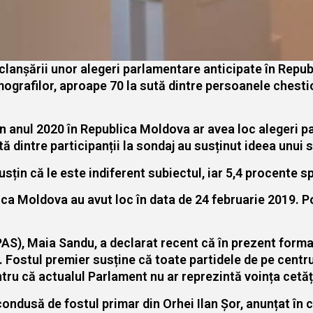
clanșării unor alegeri parlamentare anticipate în Repub
ografilor, aproape 70 la sută dintre persoanele chesti
n anul 2020 în Republica Moldova ar avea loc alegeri pa
ă dintre participanții la sondaj au susținut ideea unui 
sțin că le este indiferent subiectul, iar 5,4 procente sp
ca Moldova au avut loc în data de 24 februarie 2019. Po
 (PAS), Maia Sandu, a declarat recent că în prezent for
. Fostul premier susține că toate partidele de pe cent
ru că actualul Parlament nu ar reprezintă voința cetăț
ndusă de fostul primar din Orhei Ilan Șor, anunțat în că