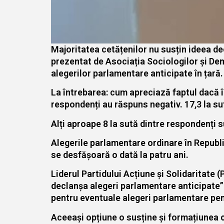
Majoritatea cetățenilor nu susțin ideea de
prezentat de Asociația Sociologilor și Dem
alegerilor parlamentare anticipate în țară.
La întrebarea: cum apreciază faptul dacă î
respondenți au răspuns negativ. 17,3 la sut
Alți aproape 8 la sută dintre respondenți su
Alegerile parlamentare ordinare în Republi
se desfășoară o dată la patru ani.
Liderul Partidului Acțiune și Solidaritate
declanșa alegeri parlamentare anticipate”
pentru eventuale alegeri parlamentare pent
Aceeași opțiune o susține și formațiunea co