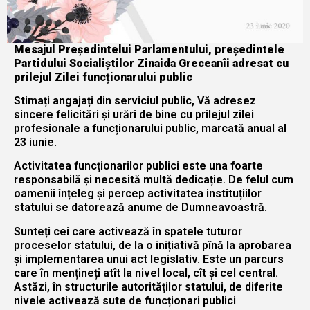
Mesajul Președintelui Parlamentului, președintele
Partidului Socialiștilor Zinaida Greceanîi adresat cu
prilejul Zilei funcționarului public
Stimați angajați din serviciul public, Vă adresez
sincere felicitări și urări de bine cu prilejul zilei
profesionale a funcționarului public, marcată anual al
23 iunie.
Activitatea funcționarilor publici este una foarte
responsabilă și necesită multă dedicație. De felul cum
oamenii înțeleg și percep activitatea instituțiilor
statului se datorează anume de Dumneavoastră.
Sunteți cei care activează în spatele tuturor
proceselor statului, de la o inițiativă pînă la aprobarea
și implementarea unui act legislativ. Este un parcurs
care în mențineți atît la nivel local, cît și cel central.
Astăzi, în structurile autorităților statului, de diferite
nivele activează sute de funcționari publici