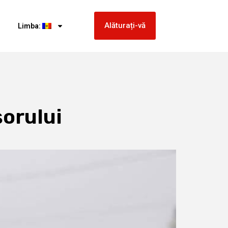
Alăturați-vă
Limba:
șorului