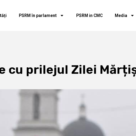
tăți
PSRM în parlament
PSRM in CMC
Media
e cu prilejul Zilei Mărți