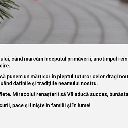
orului, când marcăm începutul primăverii, anotimpul reînv
cire.
să punem un mărțișor în pieptul tuturor celor dragi nouă
uând datinile și tradițiile neamului nostru.
lete. Miracolul renașterii să Vă aducă succes, bunăsta
ii, pace și liniște în familii și în lume!