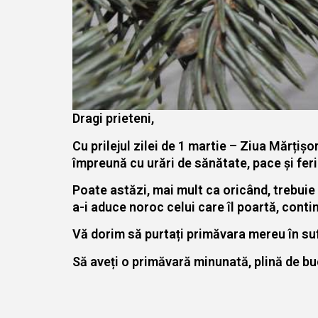
Dragi prieteni,
Cu prilejul zilei de 1 martie – Ziua Mărțiș
împreună cu urări de sănătate, pace și feri
Poate astăzi, mai mult ca oricând, trebuie 
a-i aduce noroc celui care îl poartă, contin
Vă dorim să purtați primăvara mereu în suf
Să aveți o primăvară minunată, plină de bucur