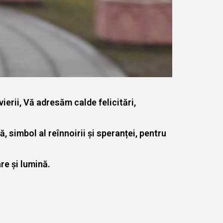
ierii, Vă adresăm calde felicitări,
, simbol al reînnoirii și speranței, pentru
re și lumină.