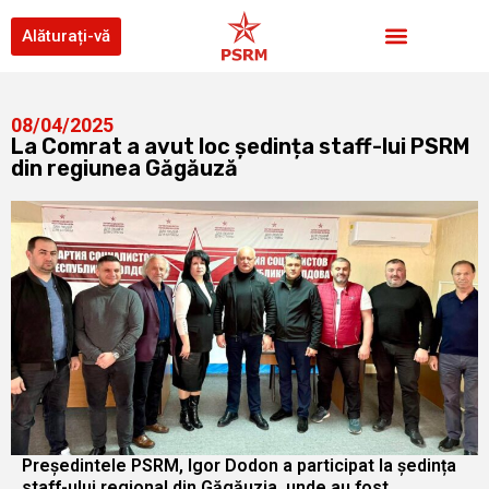
Alăturați-vă
08/04/2025
La Comrat a avut loc ședința staff-lui PSRM
din regiunea Găgăuză
Președintele PSRM, Igor Dodon a participat la ședința
staff-ului regional din Găgăuzia, unde au fost