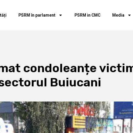
tăți
PSRM în parlament
PSRM in CMC
Media
mat condoleanțe victim
 sectorul Buiucani