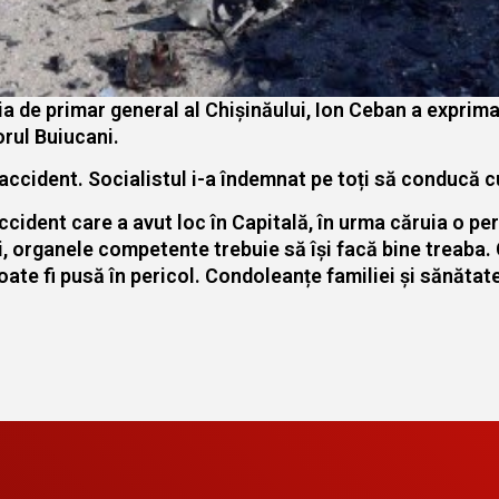
ția de primar general al Chișinăului, Ion Ceban a exprima
orul Buiucani.
 accident. Socialistul i-a îndemnat pe toți să conducă 
cident care a avut loc în Capitală, în urma căruia o per
i, organele competente trebuie să își facă bine treaba.
oate fi pusă în pericol. Condoleanțe familiei și sănătate 