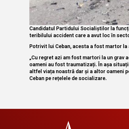
Candidatul Partidului Socialiștilor la func
teribilului accident care a avut loc în sect
Potrivit lui Ceban, acesta a fost martor la
„Cu regret azi am fost martori la un grav ac
oameni au fost traumatizați. În așa situați
altfel viața noastră dar și a altor oameni p
Ceban pe rețelele de socializare.