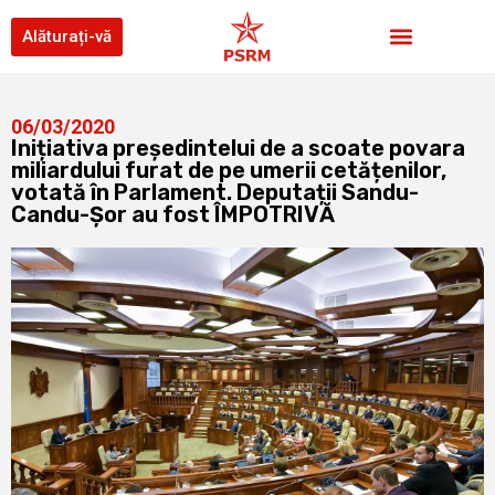
Alăturați-vă
06/03/2020
Inițiativa președintelui de a scoate povara
miliardului furat de pe umerii cetățenilor,
votată în Parlament. Deputații Sandu-
Candu-Șor au fost ÎMPOTRIVĂ