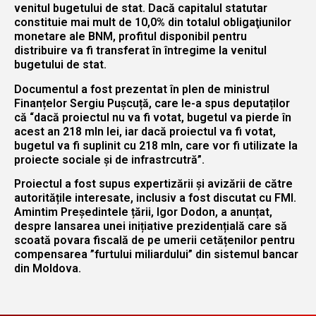
venitul bugetului de stat. Dacă capitalul statutar
constituie mai mult de 10,0% din totalul obligaţiunilor
monetare ale BNM, profitul disponibil pentru
distribuire va fi transferat în întregime la venitul
bugetului de stat.
Documentul a fost prezentat în plen de ministrul
Finanțelor Sergiu Pușcuță, care le-a spus deputaților
că “dacă proiectul nu va fi votat, bugetul va pierde în
acest an 218 mln lei, iar dacă proiectul va fi votat,
bugetul va fi suplinit cu 218 mln, care vor fi utilizate la
proiecte sociale și de infrastrcutră”.
Proiectul a fost supus expertizării și avizării de către
autoritățile interesate, inclusiv a fost discutat cu FMI.
Amintim Președintele țării, Igor Dodon, a anunțat,
despre lansarea unei inițiative prezidențială care să
scoată povara fiscală de pe umerii cetățenilor pentru
compensarea ”furtului miliardului” din sistemul bancar
din Moldova.