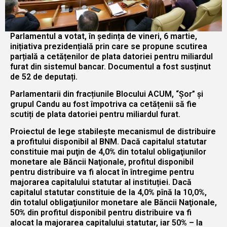
Parlamentul a votat, în ședința de vineri, 6 martie,
inițiativa prezidențială prin care se propune scutirea
parțială a cetățenilor de plata datoriei pentru miliardul
furat din sistemul bancar. Documentul a fost susținut
de 52 de deputați.
Parlamentarii din fracțiunile Blocului ACUM, “Șor” și
grupul Candu au fost împotriva ca cetățenii să fie
scutiți de plata datoriei pentru miliardul furat.
Proiectul de lege stabilește mecanismul de distribuire
a profitului disponibil al BNM. Dacă capitalul statutar
constituie mai puţin de 4,0% din totalul obligaţiunilor
monetare ale Băncii Naţionale, profitul disponibil
pentru distribuire va fi alocat în întregime pentru
majorarea capitalului statutar al instituției. Dacă
capitalul statutar constituie de la 4,0% pînă la 10,0%,
din totalul obligaţiunilor monetare ale Băncii Naţionale,
50% din profitul disponibil pentru distribuire va fi
alocat la majorarea capitalului statutar, iar 50% – la