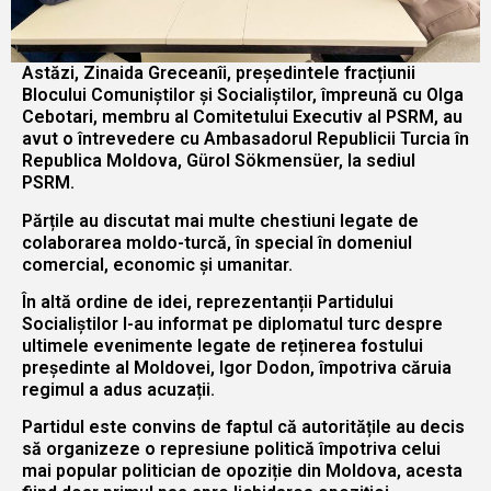
Astăzi, Zinaida Greceanîi, președintele fracțiunii
Blocului Comuniștilor și Socialiștilor, împreună cu Olga
Cebotari, membru al Comitetului Executiv al PSRM, au
avut o întrevedere cu Ambasadorul Republicii Turcia în
Republica Moldova, Gürol Sökmensüer, la sediul
PSRM.
Părțile au discutat mai multe chestiuni legate de
colaborarea moldo-turcă, în special în domeniul
comercial, economic și umanitar.
În altă ordine de idei, reprezentanții Partidului
Socialiștilor l-au informat pe diplomatul turc despre
ultimele evenimente legate de reținerea fostului
președinte al Moldovei, Igor Dodon, împotriva căruia
regimul a adus acuzații.
Partidul este convins de faptul că autoritățile au decis
să organizeze o represiune politică împotriva celui
mai popular politician de opoziție din Moldova, acesta