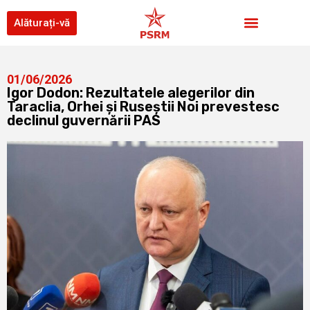
Alăturați-vă
01/06/2026
Igor Dodon: Rezultatele alegerilor din
Taraclia, Orhei și Ruseștii Noi prevestesc
declinul guvernării PAS