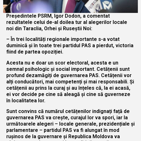
Președintele PSRM, Igor Dodon, a comentat
rezultatele celui de-al doilea tur al alegerilor locale
noi din Taraclia, Orhei și Ruseștii Noi:
– În trei localități regionale importante s-a votat
duminică și în toate trei partidul PAS a pierdut, victoria
fiind de partea opoziției.
Acesta nu e doar un scor electoral, acesta e un
semnal psihologic și social important. Cetățenii sunt
profund dezamăgiți de guvernarea PAS. Cetățenii vor
alți conducători, mai competenți și mai responsabili. Și
cetățenii au prins la curaj și au înțeles că, la ei acasă,
ei vor decide pe cine să aleagă și cine să guverneze
în localitatea lor.
Sunt convins că numărul cetățenilor indignați față de
guvernarea PAS va crește, curajul lor va spori, iar la
următoarele alegeri – locale generale, prezidențiale și
parlamentare – partidul PAS va fi alungat în mod
rușinos de la guvernare și Republica Moldova va