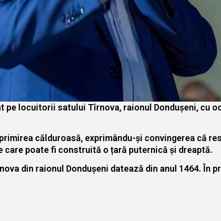
t pe locuitorii satului Tîrnova, raionul Dondușeni, cu o
primirea călduroasă, exprimându-și convingerea că respec
e care poate fi construită o țară puternică și dreaptă.
va din raionul Dondușeni datează din anul 1464. În prez