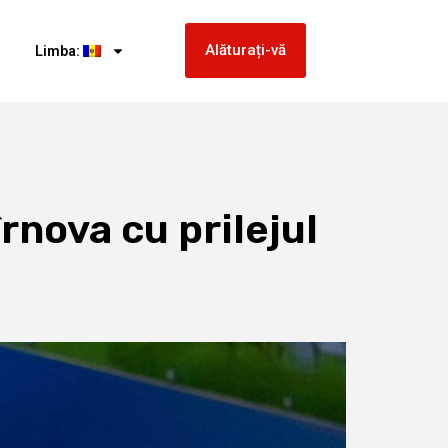
Alăturați-vă
Limba:
îrnova cu prilejul