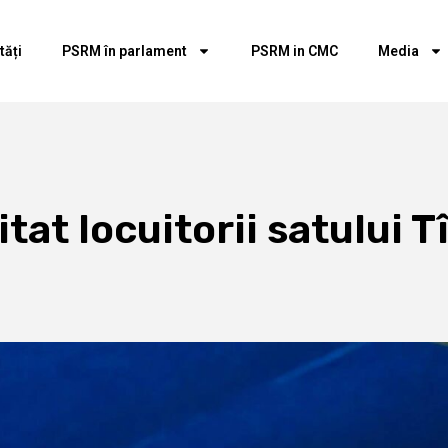
tăți
PSRM în parlament
PSRM in CMC
Media
itat locuitorii satului T