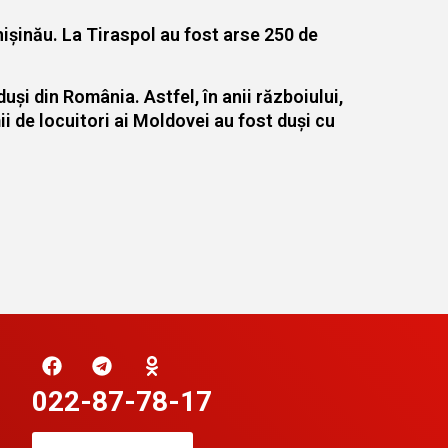
Chișinău. La Tiraspol au fost arse 250 de
duși din România. Astfel, în anii războiului,
ii de locuitori ai Moldovei au fost duși cu
022-87-78-17