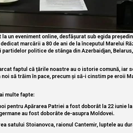
t la un eveniment online, desfășurat sub egida președi
dicat marcării a 80 de ani de la începutul Marelui Răz
 partidelor politice de stânga din Azerbaidjan, Belarus
arcat faptul că țările noastre au o istorie comună, ia
 noi să trăim în pace, precum și să-i cinstim pe eroii 
i multe fapte:
oi pentru Apărarea Patriei a fost doborât la 22 iunie la
e germane au fost doborâte de-asupra Moldovei.
rea satului Stoianovca, raionul Cantemir, luptele au dur