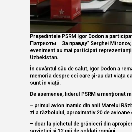
Președintele PSRM Igor Dodon a participa
Патриоты – За правду” Serghei Mironov, de
eveniment au mai participat reprezentanții
Uzbekistan.
În cuvântul său de salut, Igor Dodon a rem
memoria despre cei care și-au dat viața ca
sunt în viață.
De asemenea, liderul PSRM a menționat ma
– primul avion inamic din anii Marelui Răzb
zi a războiului, aproximativ 20 de avioan
– doar la pichetul de grăniceri din apropie
sovietici și 12 mii de soldați români.