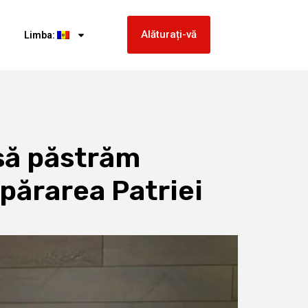
Alăturați-vă
Limba:
să păstrăm
părarea Patriei