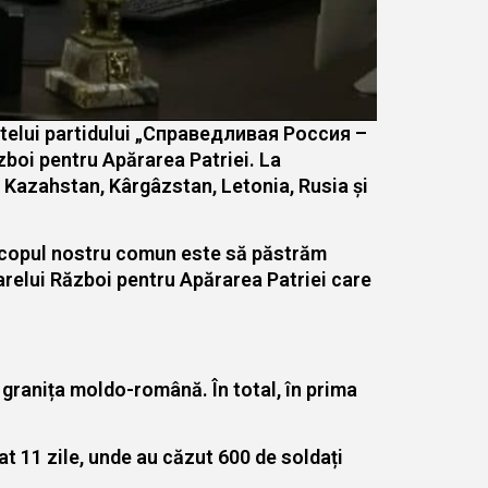
ntelui partidului „Справедливая Россия –
boi pentru Apărarea Patriei. La
, Kazahstan, Kârgâzstan, Letonia, Rusia și
r scopul nostru comun este să păstrăm
Marelui Război pentru Apărarea Patriei care
 granița moldo-română. În total, în prima
at 11 zile, unde au căzut 600 de soldați