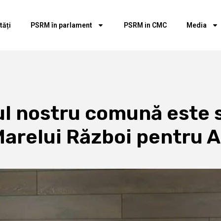
tăți
PSRM în parlament
PSRM in CMC
Media
ul nostru comună este 
arelui Război pentru A