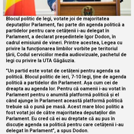
Blocul politic de legi, votate joi de majoritatea
deputaților Parlament, fac parte din agenda politică a
partidelor pentru care cetățenii i-au delegat în
Parlament, a declarat președintele Igor Dodon, în
cadrul emisiunii de vineri. Printre acestea, Legea cu
privire la funcționarea limbilor vorbite pe teritoriul
țării, Codul serviciilor media audiovizuale, pachetul de
legi cu privire la UTA Găgăuzia.
”Un partid este votat de cetățeni pentru agenda sa
politică. Blocul politic de ieri, 7-10 legi, ține de agenda
politică a partidelor din Parlament. Așa cum cei de
dreapta au agenda lor. Pentru că oamenii i-au votat în
Parlament pentru o anumită platformă politică și el
când ajunge în Parlament această platformă politică
trebuie să o pună pe masă. Acest mare bloc politic a
fost votat joi de către majoritatea deputaților din
Parlament. Eu cred că ei au dreptate că au pus în
discuție agenda sa politică pentru care cetățenii i-au
delegat în Parlament”, a spus Dodon.