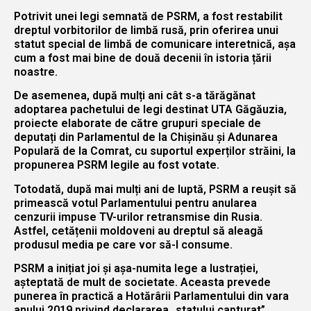
Potrivit unei legi semnată de PSRM, a fost restabilit
dreptul vorbitorilor de limbă rusă, prin oferirea unui
statut special de limbă de comunicare interetnică, așa
cum a fost mai bine de două decenii în istoria țării
noastre.
De asemenea, după mulți ani cât s-a tărăgănat
adoptarea pachetului de legi destinat UTA Găgăuzia,
proiecte elaborate de către grupuri speciale de
deputați din Parlamentul de la Chișinău și Adunarea
Populară de la Comrat, cu suportul experților străini, la
propunerea PSRM legile au fost votate.
Totodată, după mai mulți ani de luptă, PSRM a reușit să
primească votul Parlamentului pentru anularea
cenzurii impuse TV-urilor retransmise din Rusia.
Astfel, cetățenii moldoveni au dreptul să aleagă
produsul media pe care vor să-l consume.
PSRM a inițiat joi și așa-numita lege a lustrației,
așteptată de mult de societate. Aceasta prevede
punerea în practică a Hotărârii Parlamentului din vara
anului 2019 privind declararea „statului capturat”.