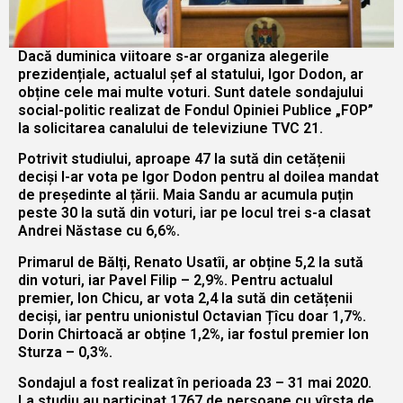
Dacă duminica viitoare s-ar organiza alegerile
prezidențiale, actualul șef al statului, Igor Dodon, ar
obține cele mai multe voturi. Sunt datele sondajului
social-politic realizat de Fondul Opiniei Publice „FOP”
la solicitarea canalului de televiziune TVC 21.
Potrivit studiului, aproape 47 la sută din cetățenii
deciși l-ar vota pe Igor Dodon pentru al doilea mandat
de președinte al țării. Maia Sandu ar acumula puțin
peste 30 la sută din voturi, iar pe locul trei s-a clasat
Andrei Năstase cu 6,6%.
Primarul de Bălți, Renato Usatîi, ar obține 5,2 la sută
din voturi, iar Pavel Filip – 2,9%. Pentru actualul
premier, Ion Chicu, ar vota 2,4 la sută din cetățenii
deciși, iar pentru unionistul Octavian Țîcu doar 1,7%.
Dorin Chirtoacă ar obține 1,2%, iar fostul premier Ion
Sturza – 0,3%.
Sondajul a fost realizat în perioada 23 – 31 mai 2020.
La studiu au participat 1767 de persoane cu vîrsta de