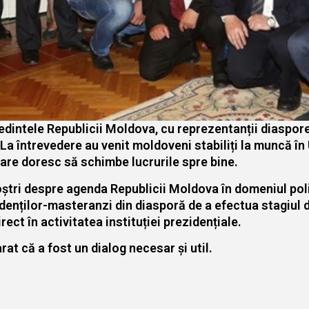
ședintele Republicii Moldova, cu reprezentanții diaspo
La întrevedere au venit moldoveni stabiliți la muncă în 
care doresc să schimbe lucrurile spre bine.
oștri despre agenda Republicii Moldova în domeniul polit
enților-masteranzi din diasporă de a efectua stagiul d
rect în activitatea instituției prezidențiale.
arat că a fost un dialog necesar și util.