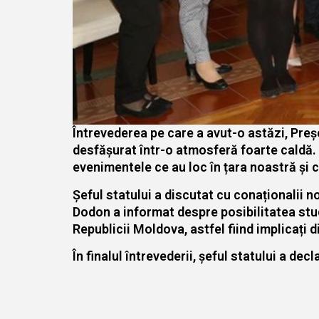
Întrevederea pe care a avut-o astăzi, Pre
desfășurat într-o atmosferă foarte caldă. 
evenimentele ce au loc în țara noastră și 
Șeful statului a discutat cu conaționalii n
Dodon a informat despre posibilitatea stud
Republicii Moldova, astfel fiind implicați di
În finalul întrevederii, șeful statului a decl