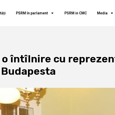
tăți
PSRM în parlament
PSRM in CMC
Media
o întîlnire cu reprezen
n Budapesta