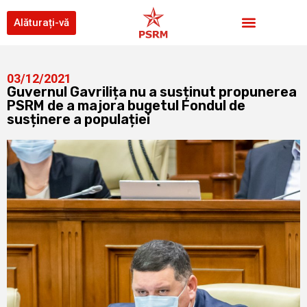
Alăturați-vă
03/12/2021
Guvernul Gavrilița nu a susținut propunerea
PSRM de a majora bugetul Fondul de
susținere a populației