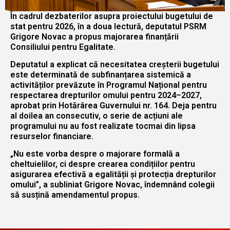
În cadrul dezbaterilor asupra proiectului bugetului de
stat pentru 2026, în a doua lectură, deputatul PSRM
Grigore Novac a propus majorarea finanțării
Consiliului pentru Egalitate.
Deputatul a explicat că necesitatea creșterii bugetului
este determinată de subfinanțarea sistemică a
activităților prevăzute în Programul Național pentru
respectarea drepturilor omului pentru 2024–2027,
aprobat prin Hotărârea Guvernului nr. 164. Deja pentru
al doilea an consecutiv, o serie de acțiuni ale
programului nu au fost realizate tocmai din lipsa
resurselor financiare.
„Nu este vorba despre o majorare formală a
cheltuielilor, ci despre crearea condițiilor pentru
asigurarea efectivă a egalității și protecția drepturilor
omului”, a subliniat Grigore Novac, îndemnând colegii
să susțină amendamentul propus.