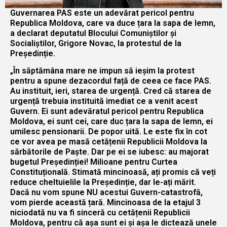
Guvernarea PAS este un adevărat pericol pentru
Republica Moldova, care va duce țara la sapa de lemn,
a declarat deputatul Blocului Comuniștilor și
Socialiștilor, Grigore Novac, la protestul de la
Președinție.
„În săptămâna mare ne impun să ieșim la protest
pentru a spune dezacordul față de ceea ce face PAS.
Au instituit, ieri, starea de urgență. Cred că starea de
urgență trebuia instituită imediat ce a venit acest
Guvern. Ei sunt adevăratul pericol pentru Republica
Moldova, ei sunt cei, care duc țara la sapa de lemn, ei
umilesc pensionarii. De popor uită. Le este fix în cot
ce vor avea pe masă cetățenii Republicii Moldova la
sărbătorile de Paște. Dar pe ei se iubesc: au majorat
bugetul Președinției! Milioane pentru Curtea
Constituțională. Stimată mincinoasă, ați promis că veți
reduce cheltuielile la Președinție, dar le-ați mărit.
Dacă nu vom spune NU acestui Guvern-catastrofă,
vom pierde această țară. Mincinoasa de la etajul 3
niciodată nu va fi sinceră cu cetățenii Republicii
Moldova, pentru că așa sunt ei și așa le dictează unele