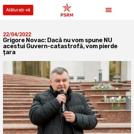
Alăturați-vă
22/04/2022
Grigore Novac: Dacă nu vom spune NU
acestui Guvern-catastrofă, vom pierde
țara