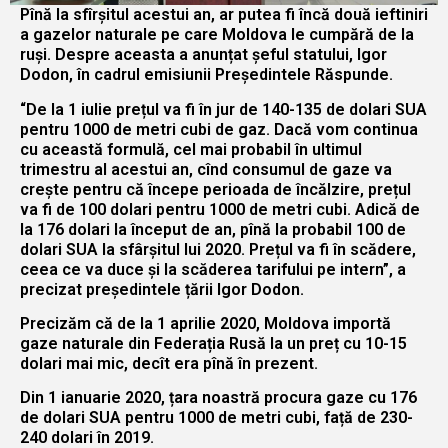
Pînă la sfîrșitul acestui an, ar putea fi încă două ieftiniri
a gazelor naturale pe care Moldova le cumpără de la
ruși. Despre aceasta a anunțat șeful statului, Igor
Dodon, în cadrul emisiunii Președintele Răspunde.
“De la 1 iulie prețul va fi în jur de 140-135 de dolari SUA
pentru 1000 de metri cubi de gaz. Dacă vom continua
cu această formulă, cel mai probabil în ultimul
trimestru al acestui an, cînd consumul de gaze va
crește pentru că începe perioada de încălzire, prețul
va fi de 100 dolari pentru 1000 de metri cubi. Adică de
la 176 dolari la început de an, pînă la probabil 100 de
dolari SUA la sfârșitul lui 2020. Prețul va fi în scădere,
ceea ce va duce și la scăderea tarifului pe intern”, a
precizat președintele țării Igor Dodon.
Precizăm că de la 1 aprilie 2020, Moldova importă
gaze naturale din Federația Rusă la un preț cu 10-15
dolari mai mic, decît era pînă în prezent.
Din 1 ianuarie 2020, țara noastră procura gaze cu 176
de dolari SUA pentru 1000 de metri cubi, față de 230-
240 dolari în 2019.