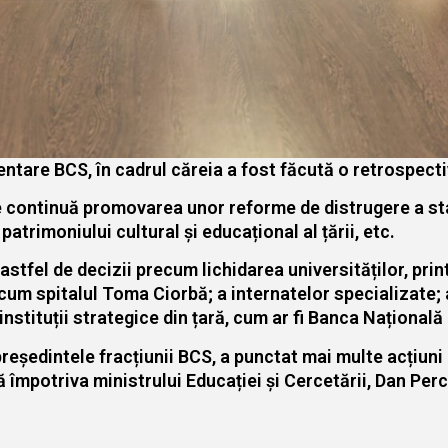
entare BCS, în cadrul căreia a fost făcută o retrospecti
e continuă promovarea unor reforme de distrugere a st
 patrimoniului cultural și educațional al țării, etc.
astfel de decizii precum lichidarea universităților, prin
recum spitalul Toma Ciorbă; a internatelor specializate; 
nstituții strategice din țară, cum ar fi Banca Națională 
președintele fracțiunii BCS, a punctat mai multe acțiun
 împotriva ministrului Educației și Cercetării, Dan Perc