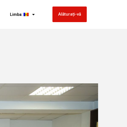
Alăturați-vă
Limba: