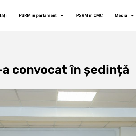
tăți
PSRM în parlament
PSRM in CMC
Media
a convocat în ședință