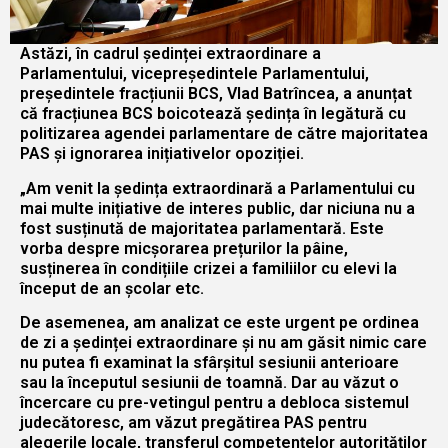
Astăzi, în cadrul ședinței extraordinare a
Parlamentului, vicepreședintele Parlamentului,
președintele fracțiunii BCS, Vlad Batrîncea, a anunțat
că fracțiunea BCS boicotează ședința în legătură cu
politizarea agendei parlamentare de către majoritatea
PAS și ignorarea inițiativelor opoziției.
„Am venit la ședința extraordinară a Parlamentului cu
mai multe inițiative de interes public, dar niciuna nu a
fost susținută de majoritatea parlamentară. Este
vorba despre micșorarea prețurilor la pâine,
susținerea în condițiile crizei a familiilor cu elevi la
început de an școlar etc.
De asemenea, am analizat ce este urgent pe ordinea
de zi a ședinței extraordinare și nu am găsit nimic care
nu putea fi examinat la sfârșitul sesiunii anterioare
sau la începutul sesiunii de toamnă. Dar au văzut o
încercare cu pre-vetingul pentru a debloca sistemul
judecătoresc, am văzut pregătirea PAS pentru
alegerile locale, transferul competențelor autorităților