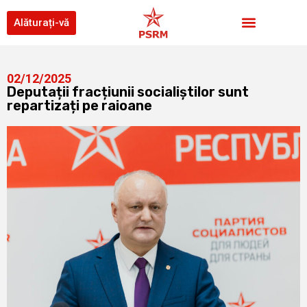
Alăturați-vă
02/12/2025
Deputații fracțiunii socialiștilor sunt
repartizați pe raioane