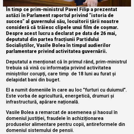
În timp ce prim-ministrul Pavel Filip a prezentat
astăzi în Parlament raportul privind ”istoria de
succes” al guvernului său, locuitorii țării noastre
consideră că trăiesc clipele unui film de coșmar.
Despre acest lucru a declarat pe data de 26 mai,
deputatul din partea fracțiunii Partidului
Socialiștilor, Vasile Bolea în timpul audierilor
parlamentare privind activitatea guvernării.
Deputatul a menționat că în primul rând, prim-ministrul
trebuia să vină cu informația privind activitatea
miniștrilor corupți, care timp de 18 luni au furat și
delapidat bani din buget.
El a numit domeniile în care au loc ”furturi cu duiumul”.
Este vorba de agricultură, energetică, drumuri și
infrastructură, apărare națională.
Vasile Bolea a remarcat de asemenea și haosul în
domeniul justiției, fraudele în achiziționarea
produselor alimentare pentru copii, antireformele din
domeniul sistemului de pensii.