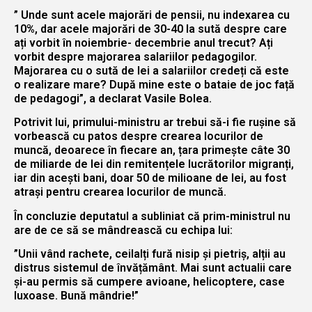
” Unde sunt acele majorări de pensii, nu indexarea cu
10%, dar acele majorări de 30-40 la sută despre care
ați vorbit în noiembrie- decembrie anul trecut? Ați
vorbit despre majorarea salariilor pedagogilor.
Majorarea cu o sută de lei a salariilor credeți că este
o realizare mare? După mine este o bataie de joc față
de pedagogi”, a declarat Vasile Bolea.
Potrivit lui, primului-ministru ar trebui să-i fie rușine să
vorbească cu patos despre crearea locurilor de
muncă, deoarece în fiecare an, țara primește câte 30
de miliarde de lei din remitențele lucrătorilor migranți,
iar din acești bani, doar 50 de milioane de lei, au fost
atrași pentru crearea locurilor de muncă.
În concluzie deputatul a subliniat că prim-ministrul nu
are de ce să se mândrească cu echipa lui:
”Unii vând rachete, ceilalți fură nisip și pietriș, alții au
distrus sistemul de învățământ. Mai sunt actualii care
și-au permis să cumpere avioane, helicoptere, case
luxoase. Bună mândrie!”