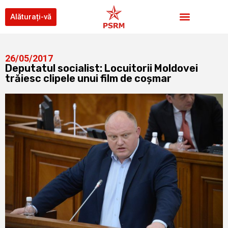
Alăturați-vă
26/05/2017
Deputatul socialist: Locuitorii Moldovei
trăiesc clipele unui film de coșmar