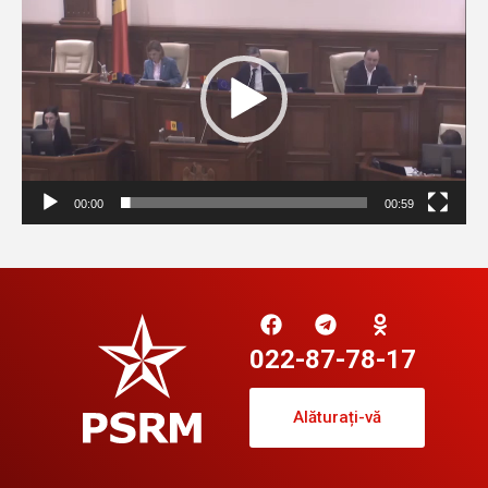
video
00:00
00:59
022-87-78-17
Alăturați-vă