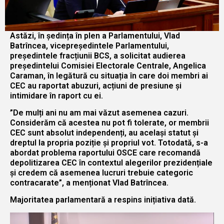
Astăzi, în ședința în plen a Parlamentului, Vlad
Batrîncea, vicepreședintele Parlamentului,
președintele fracțiunii BCS, a solicitat audierea
președintelui Comisiei Electorale Centrale, Angelica
Caraman, în legătură cu situația în care doi membri ai
CEC au raportat abuzuri, acțiuni de presiune și
intimidare în raport cu ei.
”De mulți ani nu am mai văzut asemenea cazuri.
Considerăm că acestea nu pot fi tolerate, or membrii
CEC sunt absolut independenți, au același statut și
dreptul la propria poziție și propriul vot. Totodată, s-a
abordat problema raportului OSCE care recomandă
depolitizarea CEC în contextul alegerilor prezidențiale
și credem că asemenea lucruri trebuie categoric
contracarate”, a menționat Vlad Batrîncea.
Majoritatea parlamentară a respins inițiativa dată.
Player