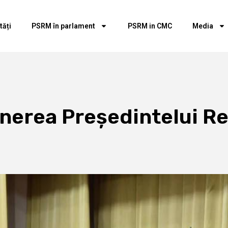
tăți
PSRM în parlament
PSRM in CMC
Media
ținerea Președintelui R