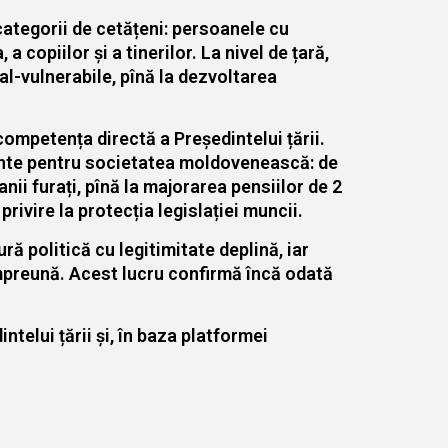
 categorii de cetățeni: persoanele cu
 a copiilor și a tinerilor. La nivel de țară,
al-vulnerabile, pînă la dezvoltarea
 competența directă a Președintelui țării.
rtante pentru societatea moldovenească: de
anii furați, pînă la majorarea pensiilor de 2
privire la protecția legislației muncii.
ră politică cu legitimitate deplină, iar
 împreună. Acest lucru confirmă încă odată
ntelui țării și, în baza platformei