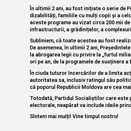
În ultimii 2 ani, au fost inițiate o serie 
dizabilități, familiile cu mulți copii și a cel
aceste programe au vizat circa 200 mii de 
infrastructurii, a grădinițelor, a complexur
Subliniem, că toate acestea au fost realizat
De asemenea, în ultimii 2 ani, Președintel
la abrogarea legii cu privire la „furtul mili
ori pe an, de la programele de susținere a fa
În ciuda tuturor încercărilor de a limita ac
autoritatea sa, inclusiv ratingul său poli
că poporul Republicii Moldova are cea mai 
Totodată, Partidul Socialiștilor care este p
electorale, neapărat va include ideile prin
Sîntem mai mulți! Vine timpul nostru!