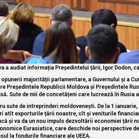
 a audiat informația Președintelui țării, Igor Dodon, car
 opunerii majorității parlamentare, a Guvernului și a Cu
re Președintele Republicii Moldova și Președintele Rusiei
să. Sute de mii de concetățeni care lucrează în Rusia a
tru sute de intreprinderi moldovenești. De la 1 ianuarie,
 atît exporturile țării noastre, cît și veniturile financ
ncă și va da un nou impuls dezvoltării economiei țării 
Economice Eurasiatice, care deschide noi perspective de
ul la fondurile financiare ale UEEA.