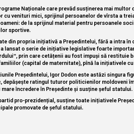
de Programe Naționale care prevăd susținerea mai multor
or cu venituri mici, sprijinul persoanelor de vîrsta a treia,
oameni: de la sprijinul material pentru persoanele soci
ilor sportive.
e din propria inițiativă a Președintelui, fără a intra în
e a lansat o serie de inițiative legislative foarte impo
arduluiˮ, prin care cetățenii au fost impuși să restituie b
miliilor (capital de maternitate), pînă la inițiativele cu 
țiunile Președintelui, Igor Dodon este astăzi singura figu
tic, depășește ratingul tuturor politicienilor moldoveni
mare încredere în Președinte și susține șeful statului.
artid pro-prezidențial, susține toate inițiativele Președi
cipale promovate de șeful statului.