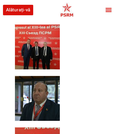
Alăturați-vă