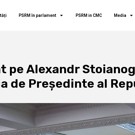
tăți
PSRM în parlament
PSRM in CMC
Media
at pe Alexandr Stoianogl
ia de Președinte al Rep